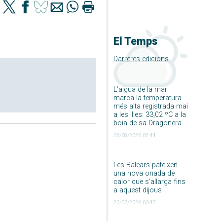
El Temps
Darreres edicions
L’aigua de la mar
marca la temperatura
més alta registrada mai
a les Illes: 33,02 ºC a la
boia de sa Dragonera
06/08/2026 02:44
Les Balears pateixen
una nova onada de
calor que s’allarga fins
a aquest dijous
20/07/2026 03:47