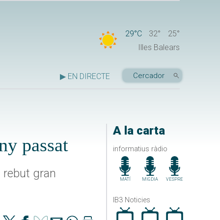
29°C
32°
25°
Illes Balears
▶ EN DIRECTE
A la carta
ny passat
informatius ràdio
n rebut gran
MATÍ
MIGDIA
VESPRE
IB3 Noticies