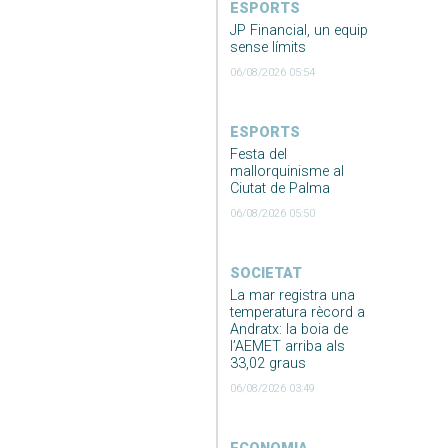
ESPORTS
JP Financial, un equip
sense límits
06/08/2026 05:54
ESPORTS
Festa del
mallorquinisme al
Ciutat de Palma
06/08/2026 05:50
SOCIETAT
La mar registra una
temperatura rècord a
Andratx: la boia de
l’AEMET arriba als
33,02 graus
06/08/2026 03:49