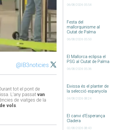
06/08/2026 05:54
Festa del
mallorquinisme al
Ciutat de Palma
06/08/2026 05:50
El Mallorca eclipsa el
PSG al Ciutat de Palma
@IB3noticies
06/08/2026 05:36
Eivissa és el planter de
 Durant tot el pont de
la selecció espanyola
vissa. L’any passat
van
04/08/2026 08:24
ncies de viatges de la
 de vols
.
El canvi d’Esperança
Cladera
02/08/2026 08:43