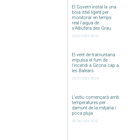
El Govern instal·la una
boia intel·ligent per
monitorar en temps
real l’aigua de
s’Albufera des Grau
20/07/2026 09:33
El vent de tramuntana
impulsa el fum de
l’incendi a Girona cap a
les Balears
03/07/2026 09:24
L’estiu començarà amb
temperatures per
damunt de la mitjana i
poca pluja
09/06/2026 02:52