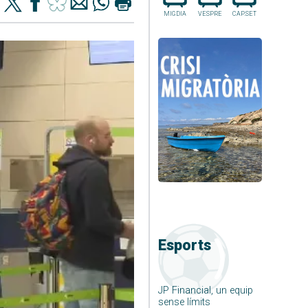
MIGDIA
VESPRE
CAP.SET
Esports
JP Financial, un equip
sense límits