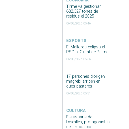
ECONOMIA
Tirme va gestionar
682.327 tones de
residus el 2025
06/08/2026 05:46
ESPORTS
El Mallorca eclipsa el
PSG al Ciutat de Palma
06/08/2026 05:36
17 persones d’origen
magrebí arriben en
dues pasteres
06/08/2026 05:31
CULTURA
Els usuaris de
Deixalles, protagonistes
de l’exposició