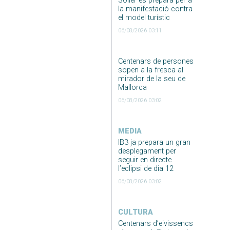
Sóller es prepara per a
la manifestació contra
el model turístic
06/08/2026 03:11
Centenars de persones
sopen a la fresca al
mirador de la seu de
Mallorca
06/08/2026 03:02
MEDIA
IB3 ja prepara un gran
desplegament per
seguir en directe
l’eclipsi de dia 12
06/08/2026 03:02
CULTURA
Centenars d’eivissencs