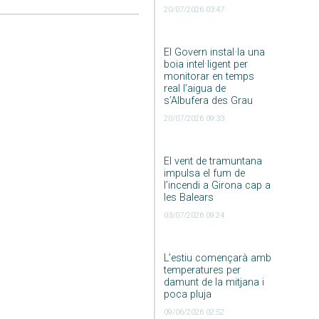
20/07/2026 03:47
El Govern instal·la una
boia intel·ligent per
monitorar en temps
real l’aigua de
s’Albufera des Grau
20/07/2026 09:33
El vent de tramuntana
impulsa el fum de
l’incendi a Girona cap a
les Balears
03/07/2026 09:24
L’estiu començarà amb
temperatures per
damunt de la mitjana i
poca pluja
09/06/2026 02:52