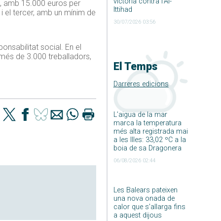
victòria contra l’Al-
ll, amb 15.000 euros per
Ittihad
 i el tercer, amb un mínim de
30/07/2026 03:56
nsabilitat social. En el
é més de 3.000 treballadors,
El Temps
Darreres edicions
L’aigua de la mar
marca la temperatura
més alta registrada mai
a les Illes: 33,02 ºC a la
boia de sa Dragonera
06/08/2026 02:44
Les Balears pateixen
una nova onada de
calor que s’allarga fins
a aquest dijous