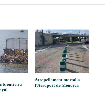
Atropellament mortal a
nts entren a
l’Aeroport de Menorca
anyol