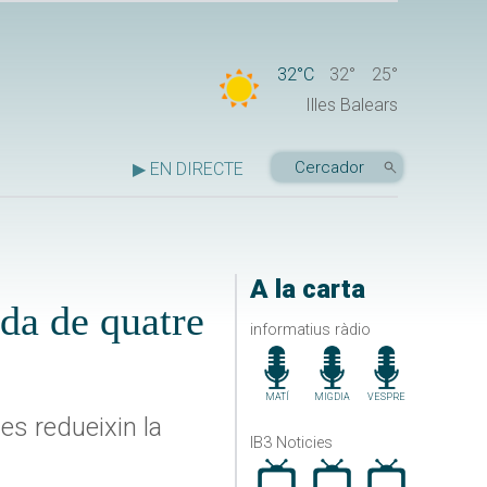
32°C
32°
25°
Illes Balears
▶ EN DIRECTE
A la carta
ada de quatre
informatius ràdio
MATÍ
MIGDIA
VESPRE
es redueixin la
IB3 Noticies