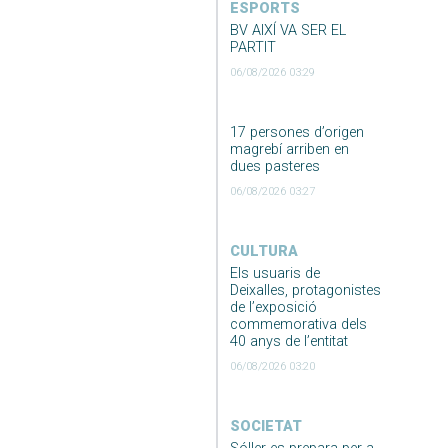
ESPORTS
BV AIXÍ VA SER EL
PARTIT
06/08/2026 03:29
17 persones d’origen
magrebí arriben en
dues pasteres
06/08/2026 03:27
CULTURA
Els usuaris de
Deixalles, protagonistes
de l’exposició
commemorativa dels
40 anys de l’entitat
06/08/2026 03:20
SOCIETAT