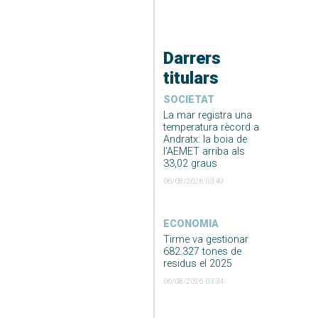
Darrers
titulars
SOCIETAT
La mar registra una
temperatura rècord a
Andratx: la boia de
l’AEMET arriba als
33,02 graus
06/08/2026 03:49
ECONOMIA
Tirme va gestionar
682.327 tones de
residus el 2025
06/08/2026 03:34