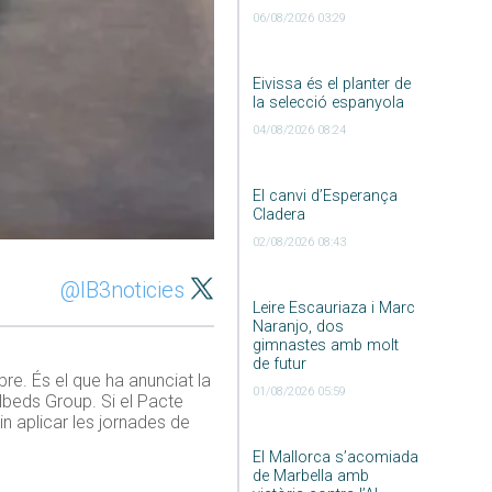
06/08/2026 03:29
Eivissa és el planter de
la selecció espanyola
04/08/2026 08:24
El canvi d’Esperança
Cladera
02/08/2026 08:43
@IB3noticies
Leire Escauriaza i Marc
Naranjo, dos
gimnastes amb molt
de futur
bre. És el que ha anunciat la
01/08/2026 05:59
elbeds Group. Si el Pacte
n aplicar les jornades de
El Mallorca s’acomiada
de Marbella amb