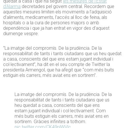
quedat a casa i que ha seguit
les mesures de l’Estat
d’Alarma
decretades pel govern central. Recordem que
aquestes mesures limiten els moviments a l’adquisició
d’aliments, medicaments, l’accés al lloc de feina, als
hospitals o a la cura de persones majors o amb
dependència i que ja han entrat en vigor des d’aquest
diumenge vespre.
“La imatge del compromís. De la prudència. De la
responsabilitat de tants i tants ciutadans que us heu quedat
a casa, conscients del que ens estam jugant individual i
col·lectivament”, ha dit en el seu compte de Twitter la
presidenta Armengol, que ha afegit que “com més buits
estiguin els carrers, més aviat ens en sortirem”.
La imatge del compromís. De la prudència. De la
responsabilitat de tants i tants ciutadans que us
heu quedat a casa, conscients del que ens
estam jugant individual i col·lectivament. Com
més buits estiguin els carrers, més aviat ens en
sortirem. Gràcies infinites a tothom.
pic.twitter.com/CK49plWVlc