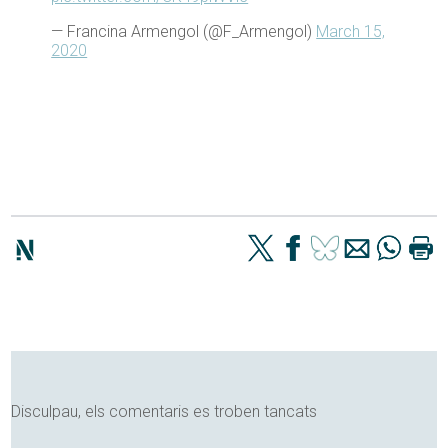
— Francina Armengol (@F_Armengol)
March 15,
2020
Disculpau, els comentaris es troben tancats