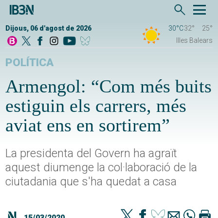
Dijous, 06 d'agost de 2026
30°C
32°
25°
Illes Balears
POLÍTICA
Armengol: “Com més buits
estiguin els carrers, més
aviat ens en sortirem”
La presidenta del Govern ha agraït
aquest diumenge la col·laboració de la
ciutadania que s'ha quedat a casa
15/03/2020