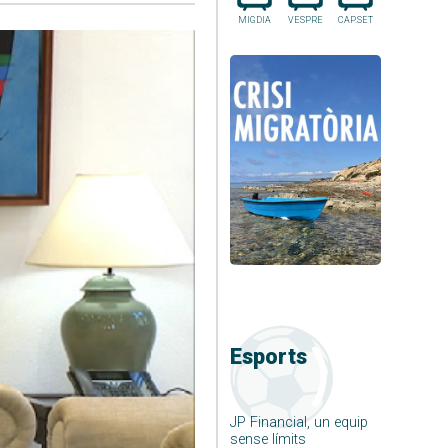
MIGDIA
VESPRE
CAP.SET
Esports
JP Financial, un equip
sense límits