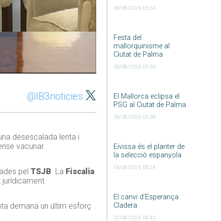
06/08/2026 05:54
Festa del
mallorquinisme al
Ciutat de Palma
06/08/2026 05:50
@IB3noticies
El Mallorca eclipsa el
PSG al Ciutat de Palma
06/08/2026 05:36
una desescalada lenta i
ense vacunar.
Eivissa és el planter de
la selecció espanyola
04/08/2026 08:24
lades pel
TSJB
. La
Fiscalia
 jurídicament.
El canvi d’Esperança
Cladera
enta demana un últim esforç
02/08/2026 08:43