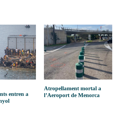
Atropellament mortal a
nts entren a
l’Aeroport de Menorca
anyol