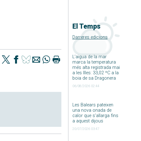
El Temps
Darreres edicions
L’aigua de la mar
marca la temperatura
més alta registrada mai
a les Illes: 33,02 ºC a la
boia de sa Dragonera
06/08/2026 02:44
Les Balears pateixen
una nova onada de
calor que s’allarga fins
a aquest dijous
20/07/2026 03:47