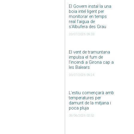
El Govern instal·la una
boia intel·ligent per
monitorar en temps
real l’aigua de
s’Albufera des Grau
20/07/2026 09:33
El vent de tramuntana
impulsa el fum de
l’incendi a Girona cap a
les Balears
03/07/2026 09:24
L’estiu començarà amb
temperatures per
damunt de la mitjana i
poca pluja
09/06/2026 02:52