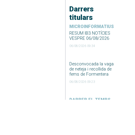
Darrers
titulars
MICROINFORMATIUS
RESUM IB3 NOTÍCIES
VESPRE 06/08/2026
06/08/2026 09:34
Desconvocada la vaga
de neteja i recollida de
fems de Formentera
06/08/2026 09:23
DARRER EL TEMPS
El Temps Migdia 06-08-
2026
06/08/2026 04:55