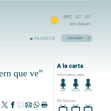
29°C
32°
25°
Illes Balears
▶ EN DIRECTE
A la carta
ern que ve”
informatius ràdio
MATÍ
MIGDIA
VESPRE
IB3 Noticies