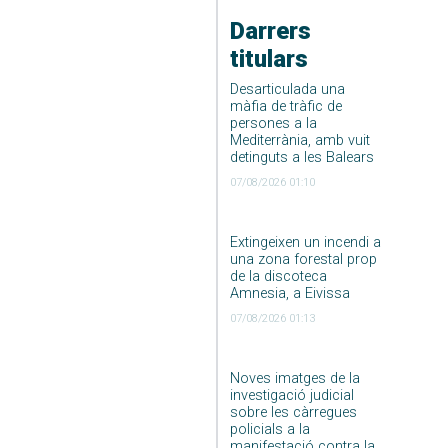
Darrers
titulars
Desarticulada una
màfia de tràfic de
persones a la
Mediterrània, amb vuit
detinguts a les Balears
07/08/2026 01:10
Extingeixen un incendi a
una zona forestal prop
de la discoteca
Amnesia, a Eivissa
07/08/2026 01:13
Noves imatges de la
investigació judicial
sobre les càrregues
policials a la
manifestació contra la