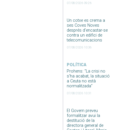
07/08/2026 09:26
Un cotxe es crema a
ses Coves Noves
després d’encastar-se
contra un edifici de
telecomunicacions
07/08/2026 10:36
POLÍTICA
Prohens: “La crisi no
s’ha acabat, la situació
a Ceuta no està
normalitzada”
07/08/2026 10:31
El Govern preveu
formalitzar avui la
destitució de la
directora general de