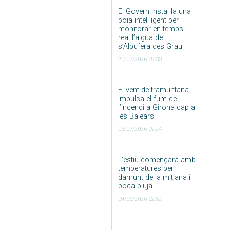
El Govern instal·la una
boia intel·ligent per
monitorar en temps
real l’aigua de
s’Albufera des Grau
20/07/2026 09:33
El vent de tramuntana
impulsa el fum de
l’incendi a Girona cap a
les Balears
03/07/2026 09:24
L’estiu començarà amb
temperatures per
damunt de la mitjana i
poca pluja
09/06/2026 02:52