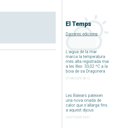
El Temps
Darreres edicions
L’aigua de la mar
marca la temperatura
més alta registrada mai
a les Illes: 33,02 ºC a la
boia de sa Dragonera
07/08/2026 08:12
Les Balears pateixen
una nova onada de
calor que s’allarga fins
a aquest dijous
20/07/2026 03:47