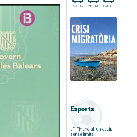
MIGDIA
VESPRE
CAP.SET
Esports
JP Financial, un equip
sense límits