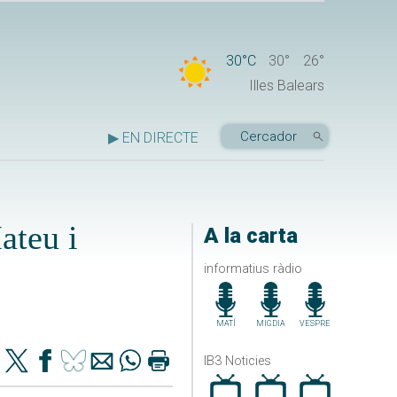
30°C
30°
26°
Illes Balears
▶ EN DIRECTE
ateu i
A la carta
informatius ràdio
MATÍ
MIGDIA
VESPRE
IB3 Noticies