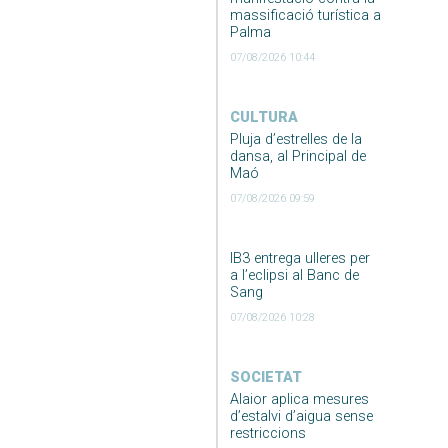
massificació turística a
Palma
07/08/2026 10:44
CULTURA
Pluja d’estrelles de la
dansa, al Principal de
Maó
07/08/2026 09:59
IB3 entrega ulleres per
a l’eclipsi al Banc de
Sang
07/08/2026 10:28
SOCIETAT
Alaior aplica mesures
d’estalvi d’aigua sense
restriccions