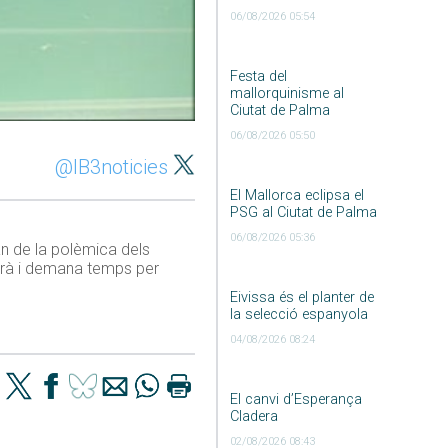
06/08/2026 05:54
Festa del
mallorquinisme al
Ciutat de Palma
06/08/2026 05:50
@IB3noticies
El Mallorca eclipsa el
PSG al Ciutat de Palma
06/08/2026 05:36
an de la polèmica dels
irà i demana temps per
Eivissa és el planter de
la selecció espanyola
04/08/2026 08:24
El canvi d’Esperança
Cladera
02/08/2026 08:43