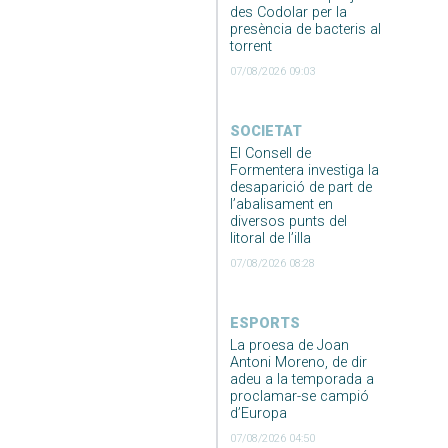
des Codolar per la
presència de bacteris al
torrent
07/08/2026 09:03
SOCIETAT
El Consell de
Formentera investiga la
desaparició de part de
l’abalisament en
diversos punts del
litoral de l’illa
07/08/2026 08:28
ESPORTS
La proesa de Joan
Antoni Moreno, de dir
adeu a la temporada a
proclamar-se campió
d’Europa
07/08/2026 04:50