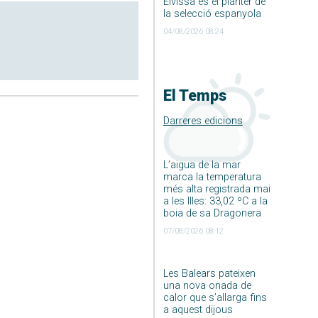
Eivissa és el planter de
la selecció espanyola
04/08/2026 08:24
El Temps
Darreres edicions
L’aigua de la mar
marca la temperatura
més alta registrada mai
a les Illes: 33,02 ºC a la
boia de sa Dragonera
07/08/2026 08:12
Les Balears pateixen
una nova onada de
calor que s’allarga fins
a aquest dijous