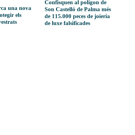
Confisquen al polígon de
rca una nova
Son Castelló de Palma més
otegir els
de 115.000 peces de joieria
vestrats
de luxe falsificades