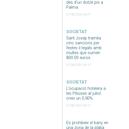
des d’un dotzè pis a
Palma
07/08/2026 09:27
SOCIETAT
Sant Josep tramita
cinc sancions per
festes il·legals amb
multes que sumen
800.00 euros
07/08/2026 09:14
SOCIETAT
L’ocupació hotelera a
les Pitiüses al juliol
creix un 0,90%
07/08/2026 09:15
Es prohibeix el bany en
una zona de la platja