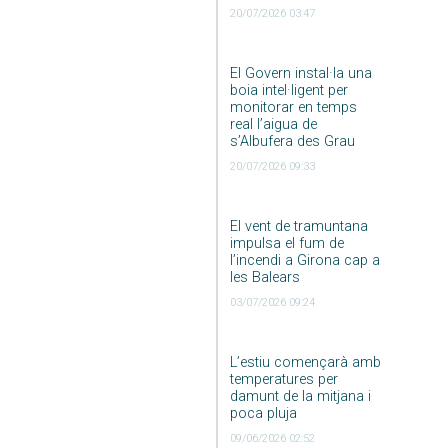
20/07/2026 03:47
El Govern instal·la una
boia intel·ligent per
monitorar en temps
real l’aigua de
s’Albufera des Grau
20/07/2026 09:33
El vent de tramuntana
impulsa el fum de
l’incendi a Girona cap a
les Balears
03/07/2026 09:24
L’estiu començarà amb
temperatures per
damunt de la mitjana i
poca pluja
09/06/2026 02:52