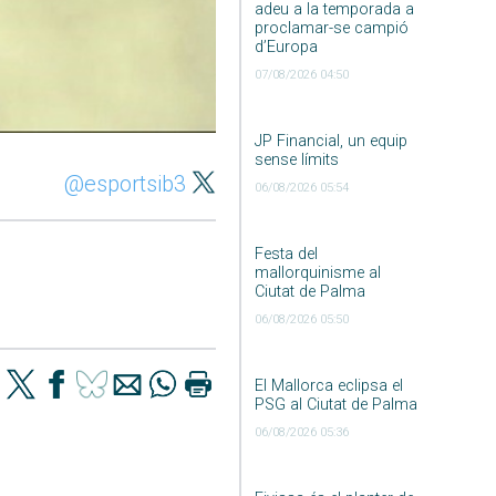
adeu a la temporada a
proclamar-se campió
d’Europa
07/08/2026 04:50
JP Financial, un equip
sense límits
@esportsib3
06/08/2026 05:54
Festa del
mallorquinisme al
Ciutat de Palma
06/08/2026 05:50
El Mallorca eclipsa el
PSG al Ciutat de Palma
06/08/2026 05:36