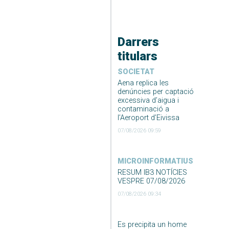
Darrers
titulars
SOCIETAT
Aena replica les
denúncies per captació
excessiva d’aigua i
contaminació a
l’Aeroport d’Eivissa
07/08/2026 09:59
MICROINFORMATIUS
RESUM IB3 NOTÍCIES
VESPRE 07/08/2026
07/08/2026 09:34
Es precipita un home