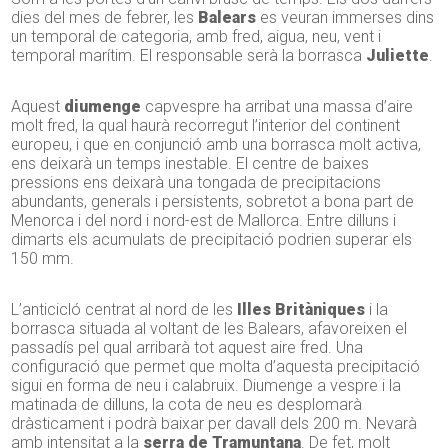
dies del mes de febrer, les
Balears
es veuran immerses dins
un temporal de categoria, amb fred, aigua, neu, vent i
temporal marítim. El responsable serà la borrasca
Juliette
.
Aquest
diumenge
capvespre ha arribat una massa d’aire
molt fred, la qual haurà recorregut l’interior del continent
europeu, i que en conjunció amb una borrasca molt activa,
ens deixarà un temps inestable. El centre de baixes
pressions ens deixarà una tongada de precipitacions
abundants, generals i persistents, sobretot a bona part de
Menorca i del nord i nord-est de Mallorca. Entre dilluns i
dimarts els acumulats de precipitació podrien superar els
150 mm.
L’anticicló centrat al nord de les
Illes Britàniques
i la
borrasca situada al voltant de les Balears, afavoreixen el
passadís pel qual arribarà tot aquest aire fred. Una
configuració que permet que molta d’aquesta precipitació
sigui en forma de neu i calabruix. Diumenge a vespre i la
matinada de dilluns, la cota de neu es desplomarà
dràsticament i podrà baixar per davall dels 200 m. Nevarà
amb intensitat a la
serra de Tramuntana
. De fet, molt