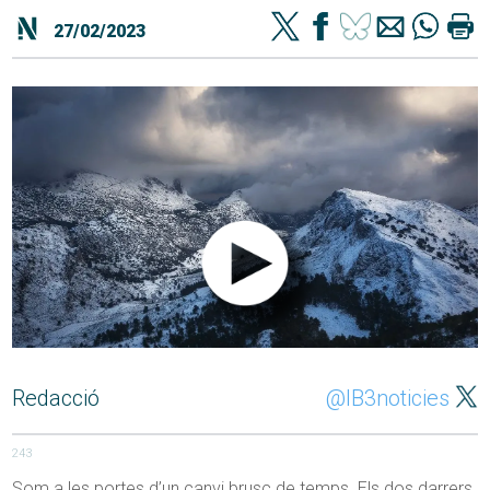
27/02/2023
Redacció
@IB3noticies
243
Som a les portes d’un canvi brusc de temps. Els dos darrers