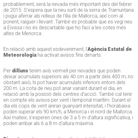
probablement, serà la nevada més important des del febrer
de 2015. S’espera que la neu surti de la serra de Tramuntana
i pugui aferrar als relleus de l’illa de Mallorca, així com al
ponent, raiguer i llevant. També
es
probable que es vegi neu
a Eivissa i no és descartable que ho faci a les cotes més
altes de Menorca.
En relació amb aquest esdeveniment, l’
Agència Estatal de
Meteorologia
ha activat avisos fins dimarts.
Per
dilluns
tenim avís vermell per nevades que poden
deixar acumulats superiors als 40 cm a partir dels 400 m; no
obstant això, hi pot haver acumulats inferiors entorn dels
200 m. La cota de neu pot anar variant durant el dia, en
relació amb la posició dels centres d’acció. També cal tenir
en compte els avisos per vent i temporal marítim. Durant el
dia els cops de vent aniran guanyant intensitat, i l’horabaixa
poden superar els 90 km/h, a Menorca i el nord de Mallorca.
Així mateix, s’esperen ones de 3 a 5 m d’altura significativa, i
poden arribar als 6 a 8 m d’altura màxima.