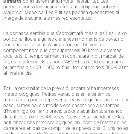
Dimarts
continuarem amb molta inestabilitat. Les
precipitacions continuaran afectant l’arxipèlag, sobretot
Mallorca i Menorca. Les Pitiüses podrien quedar més al
marge dels acumulats més representatius.
La borrasca sembla que s’aproximarà més a les illes, i això
pot donar lloc a algunes clarianes i moments de treva; no
obstant això, el vent s’anirà reforçant. Un vent de
component nord que pot superar els 90 km/h a diverses
localitats. El temporal marítim continuarà molt marcat; de
fet, es mantenen els avisos d’AEMET. La cota de neu anirà
pujant fins als 400 – 600 m, fins i tot, entorn dels 800-900 m
al final del dia.
Tot i la proximitat de la previsió, encara hi ha incerteses
meteorològiques. Petites variacions en la dinàmica
atmosfèrica poden representar canvis significatius en el que
passi, si més no, els models ens encaminen a un temps
d’hivern rigorós i amb precipitacions abundants, almanco,
durant les pròximes 48 hores. Convé estar pendent de les
actualitzacions meteorològiques, així com de l’estat de les
carreteres en cas de complir-se les previsions. Dilluns no és
un dia per anar a la Serra, perquè les condicions poden ser