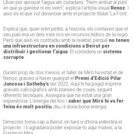
Líban per apropar l’aigua als ciutadans. “Hem arribat al punt
en què ja gairebé ni els veim”, explica l’artista visual
Renoz
. I
això és el que vol denunciar amb el projecte titulat ‘La Font’.
Explica que, quan eren petits, a l’escola, els contaven que el
seu país era un dels més rics en recursos hídrics de la regió.
Però que això es contradiu amb la realitat, perquè
no tenen
una infraestructura en condicions a Beirut per
distribuir i gestionar l’aigua
. El considera un
sistema
corrupte
.
Durant prop de dos mesos, el taller de Miró ha estat el de
Renoz, gràcies a haver guanyat el
Premi d’Edició Pilar
Juncosa i Sotheby’s
del 2022. Aquí hi ha pogut imprimir
gravats calcogràfics amb planxes de coure, seguint
diferents tècniques. Assegura que ha estat una gran
experiència. L’energia del lloc i
saber que Miró hi va fer
feina és molt positiu
, diu, i li dona bona energia.
Dimecres torna cap a Beirut, on tard o d’hora enllestirà el
projecte. I li agradaria poder exposar-lo aquí mateix, a la
Fundació Miró.