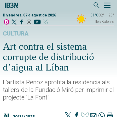
Divendres, 07 d'agost de 2026
31°C
32°
26°
Illes Balears
CULTURA
Art contra el sistema
corrupte de distribució
d’aigua al Líban
L'artista Renoz aprofita la residència als
tallers de la Fundació Miró per imprimir el
projecte 'La Font'
20/11/2023