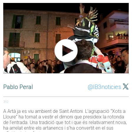
Pablo Peral
@IB3noticies
312
A Artà ja es viu ambient de Sant Antoni. L’agrupació “Xots a
Lloure” ha tornat a vestir el dimoni que presideix la rotonda
de l’entrada. Una tradició que tot i que és relativament nova,
ha arrelat entre els artanencs i s’ha convertit en el sus