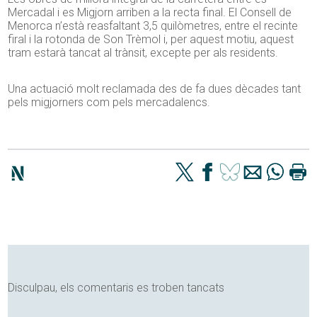
Mercadal i es Migjorn arriben a la recta final. El Consell de
Menorca n’està reasfaltant 3,5 quilòmetres, entre el recinte
firal i la rotonda de Son Trèmol i, per aquest motiu, aquest
tram estarà tancat al trànsit, excepte per als residents.
Una actuació molt reclamada des de fa dues dècades tant
pels migjorners com pels mercadalencs.
Disculpau, els comentaris es troben tancats