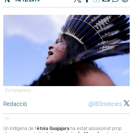
Europapress
Redacció
@IB3noticies
176
Un indígena de l’
ètnia Guajajara
ha estat assassinat prop