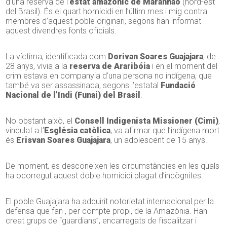
d’una reserva de l’
estat amazònic de Maranhao
(nord-est
del Brasil). És el quart homicidi en l’últim mes i mig contra
membres d’aquest poble originari, segons han informat
aquest divendres fonts oficials.
La víctima, identificada com
Dorivan Soares Guajajara
, de
28 anys, vivia a la
reserva de Araribóia
i en el moment del
crim estava en companyia d’una persona no indígena, que
també va ser assassinada, segons l’estatal
Fundació
Nacional de l’Indi (Funai) del Brasil
.
No obstant això, el
Consell Indigenista Missioner (Cimi)
,
vinculat a l’
Església catòlica
, va afirmar que l’indígena mort
és
Erisvan Soares Guajajara
, un adolescent de 15 anys.
De moment, es desconeixen les circumstàncies en les quals
ha ocorregut aquest doble homicidi plagat d’incògnites.
El poble Guajajara ha adquirit notorietat internacional per la
defensa que fan , per compte propi, de la Amazònia. Han
creat grups de “guardians”, encarregats de fiscalitzar i