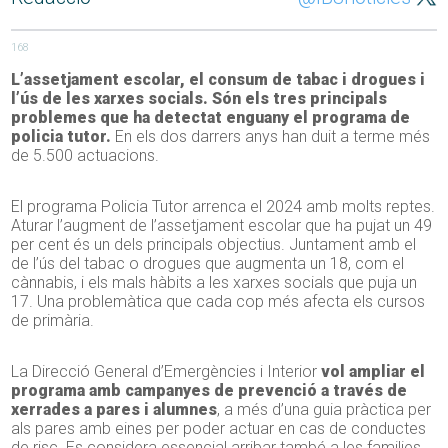
168
L’assetjament escolar, el consum de tabac i drogues i
l’ús de les xarxes socials. Són els tres principals
problemes que ha detectat enguany el programa de
policia tutor.
En els dos darrers anys han duit a terme més
de 5.500 actuacions.
El programa Policia Tutor arrenca el 2024 amb molts reptes.
Aturar l’augment de l’assetjament escolar que ha pujat un 49
per cent és un dels principals objectius. Juntament amb el
de l’ús del tabac o drogues que augmenta un 18, com el
cànnabis, i els mals hàbits a les xarxes socials que puja un
17. Una problemàtica que cada cop més afecta els cursos
de primària.
La Direcció General d’Emergències i Interior
vol ampliar el
programa amb campanyes de prevenció a través de
xerrades a pares i alumnes
, a més d’una guia pràctica per
als pares amb eines per poder actuar en cas de conductes
de risc. Es considera essencial arribar també a les families.