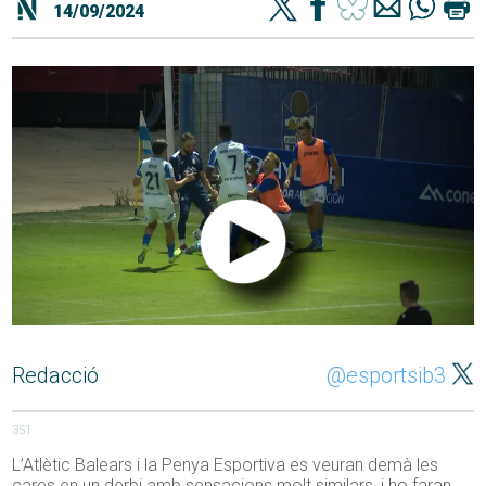
14/09/2024
Redacció
@esportsib3
351
L’Atlètic Balears i la Penya Esportiva es veuran demà les
cares en un derbi amb sensacions molt similars, i ho faran