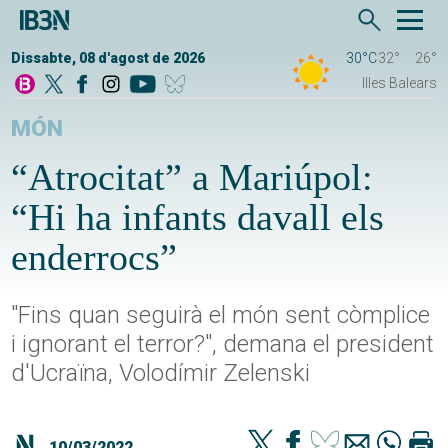
Dissabte, 08 d'agost de 2026
30°C
32°
26°
Illes Balears
MÓN
“Atrocitat” a Mariúpol:
“Hi ha infants davall els
enderrocs”
"Fins quan seguirà el món sent còmplice
i ignorant el terror?", demana el president
d'Ucraïna, Volodímir Zelenski
10/03/2022