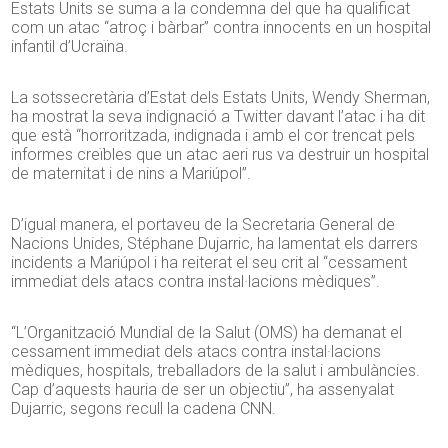
Estats Units se suma a la condemna del que ha qualificat
com un atac “atroç i bàrbar” contra innocents en un hospital
infantil d’Ucraïna.
La sotssecretària d’Estat dels Estats Units, Wendy Sherman,
ha mostrat la seva indignació a Twitter davant l’atac i ha dit
que està “horroritzada, indignada i amb el cor trencat pels
informes creïbles que un atac aeri rus va destruir un hospital
de maternitat i de nins a Mariúpol”.
D’igual manera, el portaveu de la Secretaria General de
Nacions Unides, Stéphane Dujarric, ha lamentat els darrers
incidents a Mariúpol i ha reiterat el seu crit al “cessament
immediat dels atacs contra instal·lacions mèdiques”.
“L’Organització Mundial de la Salut (OMS) ha demanat el
cessament immediat dels atacs contra instal·lacions
mèdiques, hospitals, treballadors de la salut i ambulàncies.
Cap d’aquests hauria de ser un objectiu”, ha assenyalat
Dujarric, segons recull la cadena CNN.