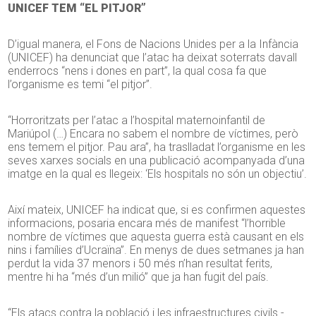
UNICEF TEM “EL PITJOR”
D’igual manera, el Fons de Nacions Unides per a la Infància
(UNICEF) ha denunciat que l’atac ha deixat soterrats davall
enderrocs “nens i dones en part”, la qual cosa fa que
l’organisme es temi “el pitjor”.
“Horroritzats per l’atac a l’hospital maternoinfantil de
Mariúpol (…) Encara no sabem el nombre de víctimes, però
ens temem el pitjor. Pau ara”, ha traslladat l’organisme en les
seves xarxes socials en una publicació acompanyada d’una
imatge en la qual es llegeix: ‘Els hospitals no són un objectiu’.
Així mateix, UNICEF ha indicat que, si es confirmen aquestes
informacions, posaria encara més de manifest “l’horrible
nombre de víctimes que aquesta guerra està causant en els
nins i famílies d’Ucraïna”. En menys de dues setmanes ja han
perdut la vida 37 menors i 50 més n’han resultat ferits,
mentre hi ha “més d’un milió” que ja han fugit del país.
“Els atacs contra la població i les infraestructures civils -