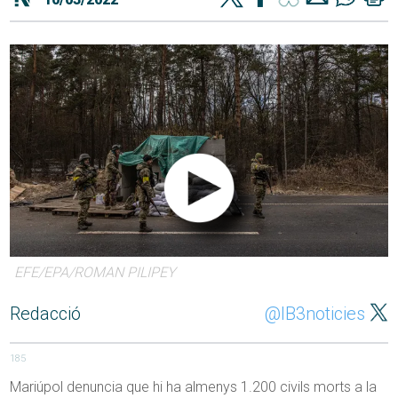
EFE/EPA/ROMAN PILIPEY
Redacció
@IB3noticies
185
Mariúpol denuncia que hi ha almenys 1.200 civils morts a la