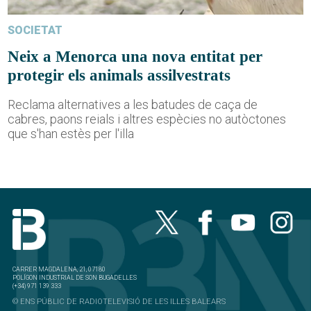
SOCIETAT
Neix a Menorca una nova entitat per
protegir els animals assilvestrats
Reclama alternatives a les batudes de caça de
cabres, paons reials i altres espècies no autòctones
que s'han estès per l'illa
CARRER MAGDALENA, 21, 07180
POLÍGON INDUSTRIAL DE SON BUGADELLES
(+34) 971 139 333
© ENS PÚBLIC DE RADIOTELEVISIÓ DE LES ILLES BALEARS