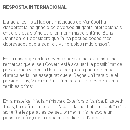
RESPOSTA INTERNACIONAL
L’atac a les instal·lacions mèdiques de Mariúpol ha
despertat la indignació de diversos dirigents internacionals,
entre els quals s’inclou el primer ministre britànic, Boris
Johnson, qui considera que “hi ha poques coses més
depravades que atacar els vulnerables i indefensos”.
En un missatge en les seves xarxes socials, Johnson ha
remarcat que el seu Govern està avaluant la possibilitat de
prestar més suport a Ucraïna perquè es pugui defensar
d’atacs aeris i ha assegurat que el Regne Unit farà que el
president rus, Vladimir Putin, “rendeixi comptes pels seus
terribles crims”.
En la mateixa línia, la ministra d’Exteriors britànica, Elizabeth
Truss, ha definit l’atac com “absolutament abominable” i s’ha
adherit a les paraules del seu primer ministre sobre un
possible reforç de la capacitat antiaèria d’Ucraïna.