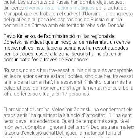
ciutat.
Les autoritats de Rússia han bombardejat aquest
dimecres
diverses instal·lacions mèdiques
de la ciutat de
Mariúpol, que es troba en el sud-est d’Ucraïna i la conquesta
del qual és clau per a les aspiracions de Rússia d’unir la
península de Crimea amb els territoris rebels del Donbàs.
Pavlo Kirilenko, de l’administració militar regional de
Donetsk, ha indicat que un hospital de maternitat, un centre
mèdic, i altres instal·lacions sanitàries, han estat atacades
per les tropes russes a la zona, segons ha indicat en un
comunicat difós a través de Facebook.
“Russos, no sols heu travessat la línia del que és acceptable
en les relacions entre estats i pobles, sinó que heu travessat
la línia de la humanitat”, ha asseverat Kirilenko, qui a més ha
celebrat que, de moment, no s’hagin lamentat morts, si bé la
xifra de ferits se situa ja en 17 persones.
El president d’Ucraïna, Volodímir Zelenski, ha condemnat els
atacs aeris i ha qualificat la situació d'”atrocitat”. “Hi ha gent,
nens, davall els enderrocs. Quant de temps més seguirà el
món sent còmplice i ignorant del terror? Declarau ara mateix
la zona d’exclusió aèria! Detingueu la matança! Teniu el