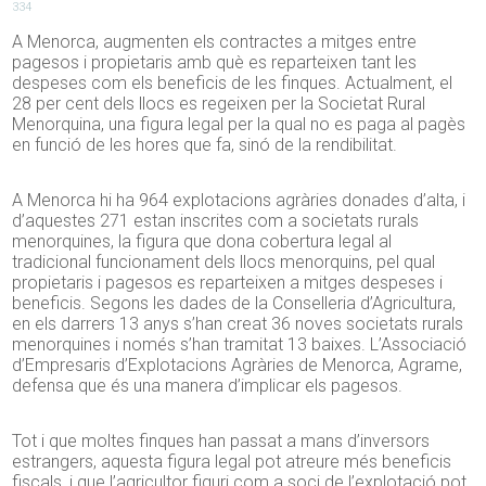
334
A Menorca, augmenten els contractes a mitges entre
pagesos i propietaris amb què es reparteixen tant les
despeses com els beneficis de les finques. Actualment, el
28 per cent dels llocs es regeixen per la Societat Rural
Menorquina, una figura legal per la qual no es paga al pagès
en funció de les hores que fa, sinó de la rendibilitat.
A Menorca hi ha 964 explotacions agràries donades d’alta, i
d’aquestes 271 estan inscrites com a societats rurals
menorquines, la figura que dona cobertura legal al
tradicional funcionament dels llocs menorquins, pel qual
propietaris i pagesos es reparteixen a mitges despeses i
beneficis. Segons les dades de la Conselleria d’Agricultura,
en els darrers 13 anys s’han creat 36 noves societats rurals
menorquines i només s’han tramitat 13 baixes. L’Associació
d’Empresaris d’Explotacions Agràries de Menorca, Agrame,
defensa que és una manera d’implicar els pagesos.
Tot i que moltes finques han passat a mans d’inversors
estrangers, aquesta figura legal pot atreure més beneficis
fiscals, i que l’agricultor figuri com a soci de l’explotació pot