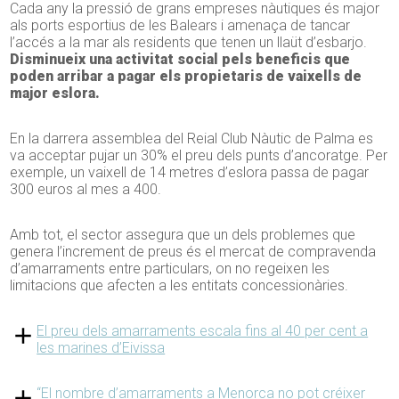
Cada any la pressió de grans empreses nàutiques és major
als ports esportius de les Balears i amenaça de tancar
l’accés a la mar als residents que tenen un llaüt d’esbarjo.
Disminueix una activitat social pels beneficis que
poden arribar a pagar els propietaris de vaixells de
major eslora.
En la darrera assemblea del Reial Club Nàutic de Palma es
va acceptar pujar un 30% el preu dels punts d’ancoratge. Per
exemple, un vaixell de 14 metres d’eslora passa de pagar
300 euros al mes a 400.
Amb tot, el sector assegura que un dels problemes que
genera l’increment de preus és el mercat de compravenda
d’amarraments entre particulars, on no regeixen les
limitacions que afecten a les entitats concessionàries.
El preu dels amarraments escala fins al 40 per cent a
les marines d’Eivissa
“El nombre d’amarraments a Menorca no pot créixer