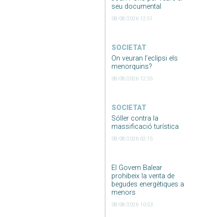
seu documental
08/08/2026 12:51
SOCIETAT
On veuran l’eclipsi els
menorquins?
08/08/2026 12:55
SOCIETAT
Sóller contra la
massificació turística
08/08/2026 02:15
El Govern Balear
prohibeix la venta de
begudes energètiques a
menors
08/08/2026 10:53