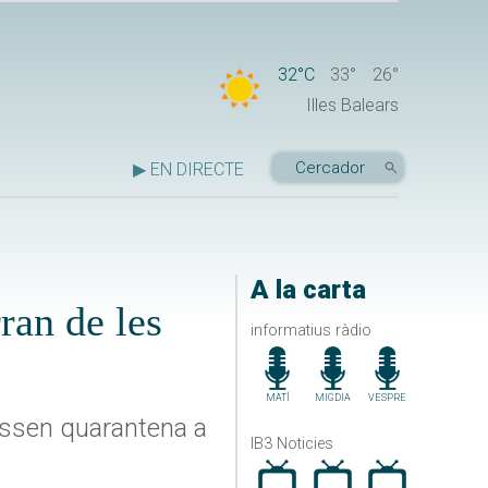
32°C
33°
26°
Illes Balears
▶ EN DIRECTE
A la carta
ran de les
informatius ràdio
MATÍ
MIGDIA
VESPRE
passen quarantena a
IB3 Noticies