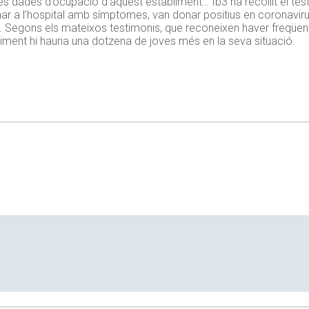
i les dades d’ocupació d’aquest establiment…
Ib3
ha recollit el te
r a l’hospital amb símptomes, van donar positius en coronavirus 
. Segons els mateixos testimonis, que reconeixen haver freqüent
liment hi hauria una dotzena de joves més en la seva situació.