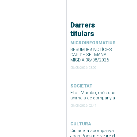
Darrers
titulars
MICROINFORMATIUS
RESUM IB3 NOTÍCIES
CAP DE SETMANA
MIGDIA 08/08/2026
08/08/2026 03:09
SOCIETAT
Elio i Mambo, més que
animals de companyia
08/08/2026 02:47
CULTURA
Ciutadella acompanya
Joan Pons per veure el