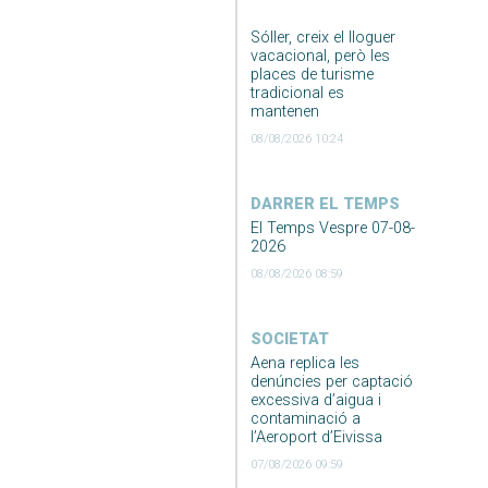
Sóller, creix el lloguer
vacacional, però les
places de turisme
tradicional es
mantenen
08/08/2026 10:24
DARRER EL TEMPS
El Temps Vespre 07-08-
2026
08/08/2026 08:59
SOCIETAT
Aena replica les
denúncies per captació
excessiva d’aigua i
contaminació a
l’Aeroport d’Eivissa
07/08/2026 09:59