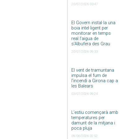
20/07/2026 03:47
El Govern instal·la una
boia intel·ligent per
monitorar en temps
real l’aigua de
s’Albufera des Grau
20/07/2026 09:33
El vent de tramuntana
impulsa el fum de
l’incendi a Girona cap a
les Balears
03/07/2026 09:24
L’estiu començarà amb
temperatures per
damunt de la mitjana i
poca pluja
09/06/2026 02:52