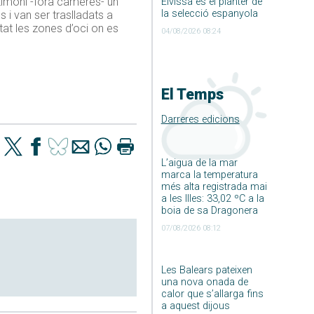
stimoni -fora càmeres- un
Eivissa és el planter de
la selecció espanyola
i van ser traslladats a
at les zones d’oci on es
04/08/2026 08:24
El Temps
Darreres edicions
L’aigua de la mar
marca la temperatura
més alta registrada mai
a les Illes: 33,02 ºC a la
boia de sa Dragonera
07/08/2026 08:12
Les Balears pateixen
una nova onada de
calor que s’allarga fins
a aquest dijous