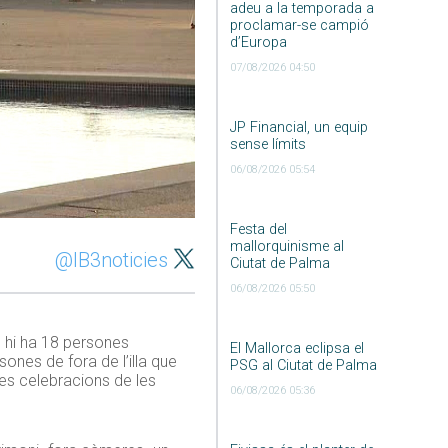
adeu a la temporada a
proclamar-se campió
d’Europa
07/08/2026 04:50
JP Financial, un equip
sense límits
06/08/2026 05:54
Festa del
mallorquinisme al
@IB3noticies
Ciutat de Palma
06/08/2026 05:50
, hi ha 18 persones
El Mallorca eclipsa el
sones de fora de l’illa que
PSG al Ciutat de Palma
les celebracions de les
06/08/2026 05:36