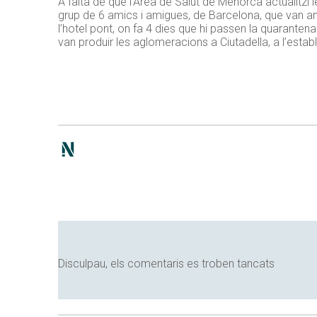
A falta de què l’Àrea de Salut de Menorca actualitz
grup de 6 amics i amigues, de Barcelona, que van ana
l’hotel pont, on fa
4
dies que hi passen la quarantena
van produir les aglomeracions a Ciutadella, a l’estab
Disculpau, els comentaris es troben tancats