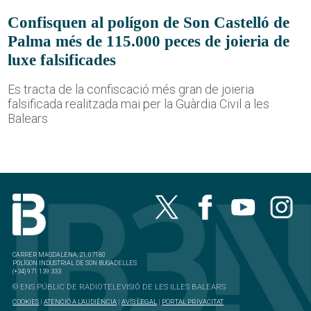
Confisquen al polígon de Son Castelló de
Palma més de 115.000 peces de joieria de
luxe falsificades
Es tracta de la confiscació més gran de joieria
falsificada realitzada mai per la Guàrdia Civil a les
Balears
CARRER MAGDALENA, 21, 07180
POLÍGON INDUSTRIAL DE SON BUGADELLES
(+34) 971 139 333
© ENS PÚBLIC DE RADIOTELEVISIÓ DE LES ILLES BALEARS
COOKIES
|
ATENCIÓ A L'AUDIÈNCIA
|
AVÍS LEGAL
|
PORTAL PRIVACITAT