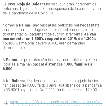
La
Creu Roja de Balears
ha viscut un gran increment de
peticions d’ajuda el 2020, conseqüència de la crisi derivada
de la pandèmia de la Covid-19.
Només a
Palma
, l’any passat les peticions per necessitats
bàsiques (aliments, higiene, neteja, medicaments, roba,
documentació i pagament de subministraments)
es van
incrementar un 1.500% respecte el 2019: de 1.300 a
15.360
. La majoria, devers 9.000, eren demandes
d’alimentació.
A
Palma
, els projectes d’extrema vulnerabilitat de la Creu
Roja a Palma han passat
d’atendre 1.000 famílies a
6.500
.
A tot
Balears
, les demandes d’aquest tipus d’ajuda bàsica
han passat de 9.800 fa dos anys, just abans de la pandèmia,
a 53.400 l’any passat. De 2.400 famílies ateses, a 12.400.
Augmenta un 20% la demanda dels “sopars solidaris” de