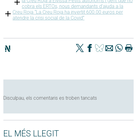
la Creu Roja a Eivissa
Petits autònoms i gent que no
cobra els ERTOs, nous demandants d’ajuda a la
Creu Roja
“La Creu Roja ha invertit 600.00 euros per
atendre la crisi social de la Covid”
Disculpau, els comentaris es troben tancats
EL MÉS LLEGIT