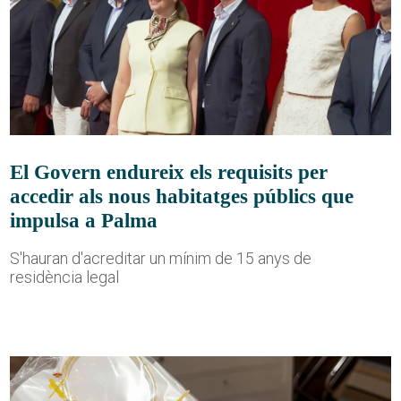
El Govern endureix els requisits per
accedir als nous habitatges públics que
impulsa a Palma
S'hauran d'acreditar un mínim de 15 anys de
residència legal