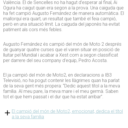
València. El de Sencelles no ha hagut d’esperar al final, Ai
Ogura ha caigut quan era segon a la prova. Una caiguda que
ha fet campió Augusto Fernández de manera automàtica. El
mallorquí era quart, un resultat que també el feia campió,
però en una situació límit. La caiguda del japonès ha evitat
patiment als cors més febles.
Augusto Fernández és campió del món de Moto 2 després
de guanyar quatre curses que el varen situar en posició de
lluitar pel Mundial i acabar a Xest com a segon classificat
per darrere del seu company d’equip, Pedro Acosta.
El ja campió del món de Moto2, en declaracions a IB3
Televisió, no ha pogut contenir les llàgrimes quan ha parlat
de la seva gent més propera: “Dedic aquest títol a la meva
família. Al meu pare, la meva mare i el meu germà. Saben
tot el que hem passat i el dur que ha estat arribar”.
El campió del món de Moto2, emocionat, dedica el títol
a la seva família