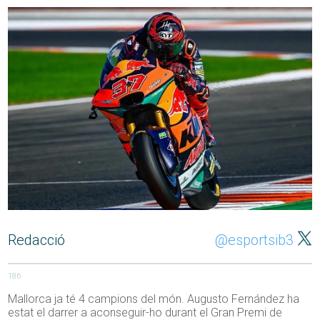
Redacció
@esportsib3
186
Mallorca ja té 4 campions del món. Augusto Fernández ha
estat el darrer a aconseguir-ho durant el Gran Premi de