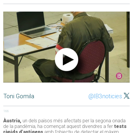
Toni Gomila
@IB3noticies
166
Àustria,
un dels països més afectats per la segona onada
de la pandèmia, ha començat aquest divendres a fer
tests
ràpids d’antígens
amb l’objectiu de detectar el màxim