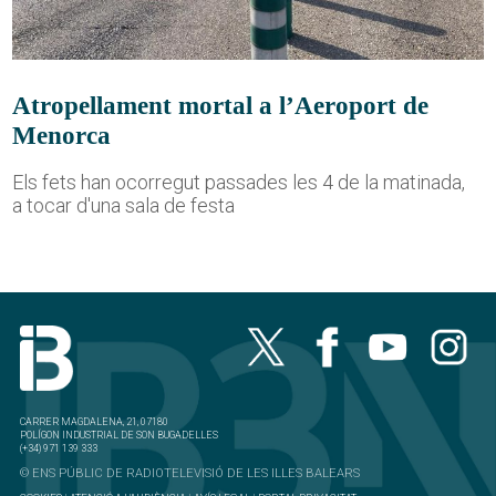
Atropellament mortal a l’Aeroport de
Menorca
Els fets han ocorregut passades les 4 de la matinada,
a tocar d'una sala de festa
CARRER MAGDALENA, 21, 07180
POLÍGON INDUSTRIAL DE SON BUGADELLES
(+34) 971 139 333
© ENS PÚBLIC DE RADIOTELEVISIÓ DE LES ILLES BALEARS