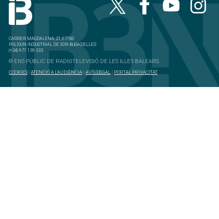
CARRER MAGDALENA, 21, 07180
POLÍGON INDUSTRIAL DE SON BUGADELLES
(+34) 971 139 333
© ENS PÚBLIC DE RADIOTELEVISIÓ DE LES ILLES BALEARS
COOKIES
|
ATENCIÓ A L'AUDIÈNCIA
|
AVÍS LEGAL
|
PORTAL PRIVACITAT