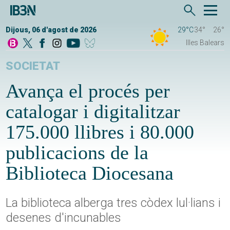
Dijous, 06 d'agost de 2026
29°C
34°
26°
Illes Balears
SOCIETAT
Avança el procés per
catalogar i digitalitzar
175.000 llibres i 80.000
publicacions de la
Biblioteca Diocesana
La biblioteca alberga tres còdex lul·lians i
desenes d'incunables