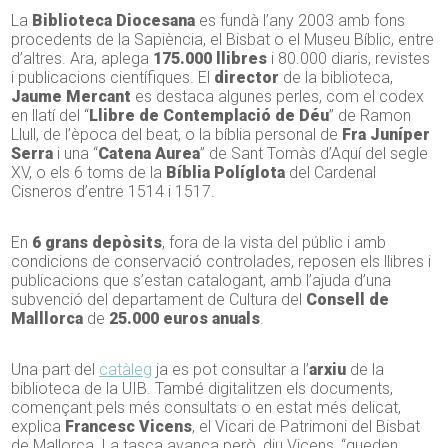
La
Biblioteca Diocesana
es fundà l’any 2003 amb fons
procedents de la Sapiència, el Bisbat o el Museu Bíblic, entre
d’altres. Ara, aplega
175.000 llibres
i 80.000 diaris, revistes
i publicacions científiques. El
director
de la biblioteca,
Jaume Mercant
es destaca algunes perles, com el codex
en llatí del “
Llibre de Contemplació de Déu
” de Ramon
Llull, de l’època del beat, o la bíblia personal de
Fra Juníper
Serra
i una “
Catena Aurea
” de Sant Tomàs d’Aquí del segle
XV, o els 6 toms de la
Bíblia Políglota
del Cardenal
Cisneros d’entre 1514 i 1517.
En
6 grans depòsits
, fora de la vista del públic i amb
condicions de conservació controlades, reposen els llibres i
publicacions que s’estan catalogant, amb l’ajuda d’una
subvenció del departament de Cultura del
Consell de
Malllorca
de
25.000 euros anuals
.
Una part del
catàleg
ja es pot consultar a l’
arxiu
de la
biblioteca de la UIB. També digitalitzen els documents,
començant pels més consultats o en estat més delicat,
explica
Francesc Vicens
, el Vicari de Patrimoni del Bisbat
de Mallorca. La tasca avança però, diu Vicens, “queden