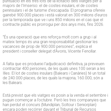
puntuació en els tres lots de la licitació dels viatges per a
majors de l’Imserso: el de costes insulars, el de costes
peninsulars i el de turisme d’escapada. El programa ofereix
gairebé 900.000 places i està valorat en 300 milions d’euros
per la temporada que ve i uns 850 milions en el cas que el
contracte públic es prorrogui per dos anys més, fins 2026.
“És una operació que ens reforça molt com a grup i al
mateix temps és una gran responsabilitat gestionar les
vacances de prop de 900.000 persones”, explica el
president i conseller delegat d’Ávoris, Vicente Fenollar.
A falta que es produeixi l’adjudicació definitiva, ja preveuen
contractar 400 persones, de les quals unes 100 seran a les
Illes. El lot de costes insulars (Balears i Canàries) té un total
de 240.000 places, de les quals la majoria, 160.000, són a
les Balears.
Està previst que els viatges es posin a la venda el setembre i
puguin començar a l’octubre. Però les tres companyies que
han perdut el concurs (Mundiplan, Soltour i Seniorplan)
encara poden recórrer davant el Tribunal de Recursos