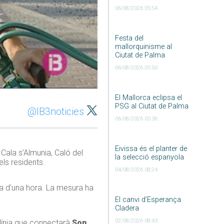
06/08/2026 05:54
Festa del
mallorquinisme al
Ciutat de Palma
06/08/2026 05:50
El Mallorca eclipsa el
PSG al Ciutat de Palma
@IB3noticies
06/08/2026 05:36
Eivissa és el planter de
ala s’Almunia, Caló del
la selecció espanyola
ls residents.
04/08/2026 08:24
ria d’una hora. La mesura ha
El canvi d’Esperança
Cladera
02/08/2026 08:43
 línia que connectarà
Son