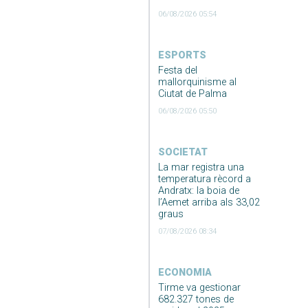
06/08/2026 05:54
ESPORTS
Festa del
mallorquinisme al
Ciutat de Palma
06/08/2026 05:50
SOCIETAT
La mar registra una
temperatura rècord a
Andratx: la boia de
l’Aemet arriba als 33,02
graus
07/08/2026 08:34
ECONOMIA
Tirme va gestionar
682.327 tones de