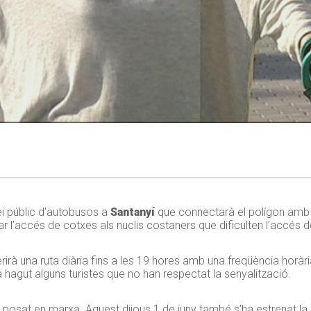
ei públic d’autobusos a
Santanyí
que connectarà el polígon amb C
 l’accés de cotxes als nuclis costaners que dificulten l’accés de
oferirà una ruta diària fins a les 19 hores amb una freqüència horà
ha hagut alguns turistes que no han respectat la senyalització.
ha posat en marxa. Aquest dijous 1 de juny també s’ha estrenat la