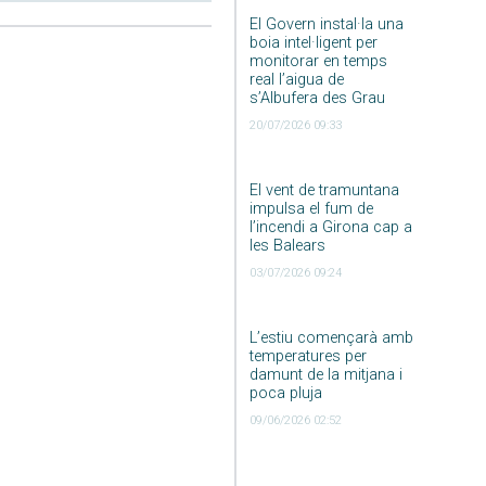
El Govern instal·la una
boia intel·ligent per
monitorar en temps
real l’aigua de
s’Albufera des Grau
20/07/2026 09:33
El vent de tramuntana
impulsa el fum de
l’incendi a Girona cap a
les Balears
03/07/2026 09:24
L’estiu començarà amb
temperatures per
damunt de la mitjana i
poca pluja
09/06/2026 02:52