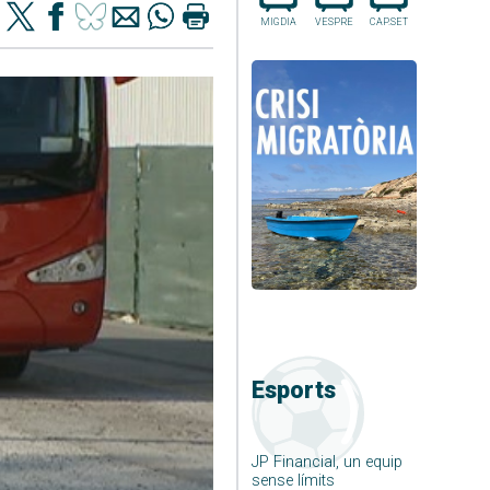
MIGDIA
VESPRE
CAP.SET
Esports
JP Financial, un equip
sense límits