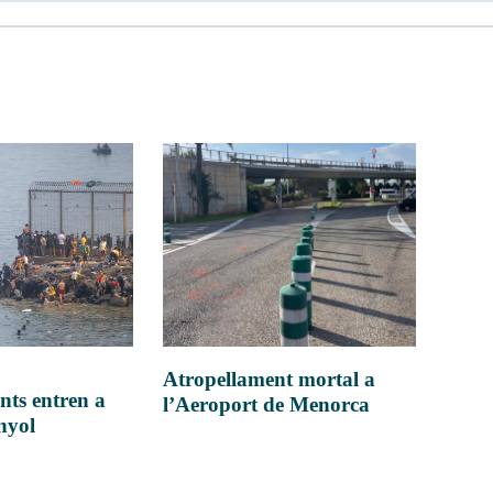
Atropellament mortal a
nts entren a
l’Aeroport de Menorca
anyol