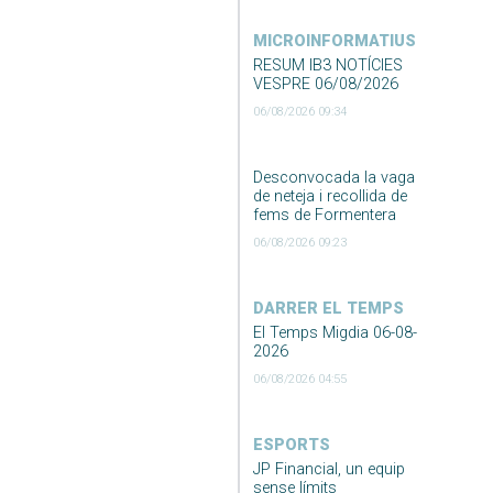
MICROINFORMATIUS
RESUM IB3 NOTÍCIES
VESPRE 06/08/2026
06/08/2026 09:34
Desconvocada la vaga
de neteja i recollida de
fems de Formentera
06/08/2026 09:23
DARRER EL TEMPS
El Temps Migdia 06-08-
2026
06/08/2026 04:55
ESPORTS
JP Financial, un equip
sense límits