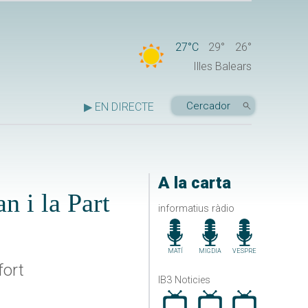
27°C
29°
26°
Illes Balears
▶ EN DIRECTE
A la carta
n i la Part
informatius ràdio
MATÍ
MIGDIA
VESPRE
fort
IB3 Noticies