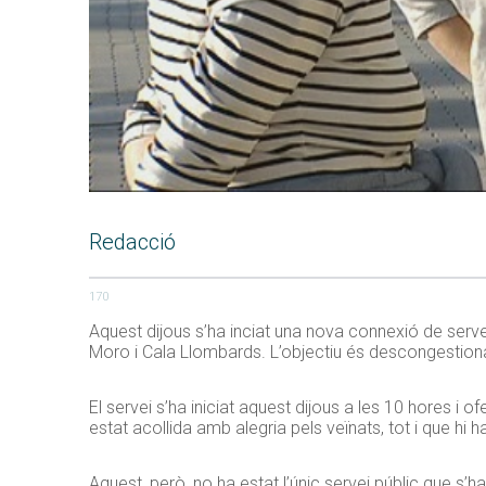
Redacció
170
Aquest dijous s’ha inciat una nova connexió de serv
Moro i Cala Llombards. L’objectiu és descongestionar
El servei s’ha iniciat aquest dijous a les 10 hores i 
estat acollida amb alegria pels veïnats, tot i que hi 
Aquest, però, no ha estat l’únic servei públic que s’