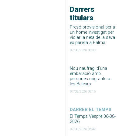
Darrers
titulars
Presó provisional per a
un home investigat per
violar la neta de la seva
ex parella a Palma
07/08/2026 08:38
Nou naufragi d’una
embaració amb
persones migrants a
les Balears
07/08/2026 08:16
DARRER EL TEMPS
El Temps Vespre 06-08-
2026
07/08/2026 06:49