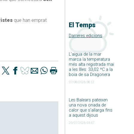
ristes
que han emprat
El Temps
Darreres edicions
L’aigua de la mar
marca la temperatura
més alta registrada mai
a les Illes: 33,02 ºC a la
boia de sa Dragonera
07/08/2026 08:12
Les Balears pateixen
una nova onada de
calor que s’allarga fins
a aquest dijous
20/07/2026 03:47