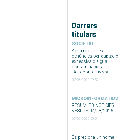
Darrers
titulars
SOCIETAT
Aena replica les
denúncies per captació
excessiva d’aigua i
contaminació a
l’Aeroport d’Eivissa
07/08/2026 09:59
MICROINFORMATIUS
RESUM IB3 NOTÍCIES
VESPRE 07/08/2026
07/08/2026 09:34
Es precipita un home