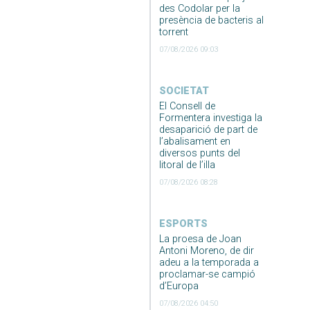
des Codolar per la
presència de bacteris al
torrent
07/08/2026 09:03
SOCIETAT
El Consell de
Formentera investiga la
desaparició de part de
l’abalisament en
diversos punts del
litoral de l’illa
07/08/2026 08:28
ESPORTS
La proesa de Joan
Antoni Moreno, de dir
adeu a la temporada a
proclamar-se campió
d’Europa
07/08/2026 04:50