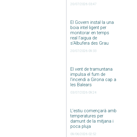
20/07/2026 03:47
El Govern instal·la una
boia intel·ligent per
monitorar en temps
real l’aigua de
s’Albufera des Grau
20/07/2026 09:33
El vent de tramuntana
impulsa el fum de
l’incendi a Girona cap a
les Balears
03/07/2026 09:24
L’estiu començarà amb
temperatures per
damunt de la mitjana i
poca pluja
09/06/2026 02:52