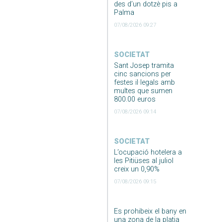
des d’un dotzè pis a
Palma
07/08/2026 09:27
SOCIETAT
Sant Josep tramita
cinc sancions per
festes il·legals amb
multes que sumen
800.00 euros
07/08/2026 09:14
SOCIETAT
L’ocupació hotelera a
les Pitiüses al juliol
creix un 0,90%
07/08/2026 09:15
Es prohibeix el bany en
una zona de la platja