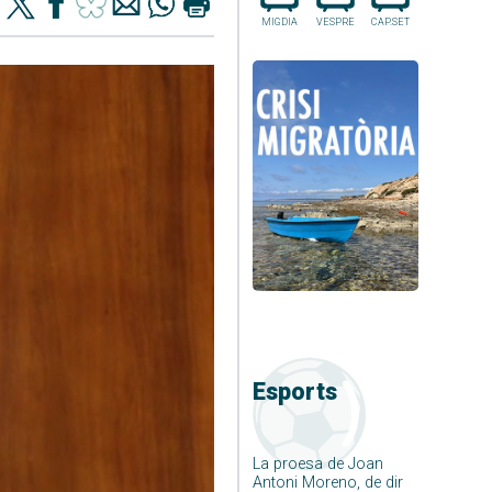
MIGDIA
VESPRE
CAP.SET
Esports
La proesa de Joan
Antoni Moreno, de dir