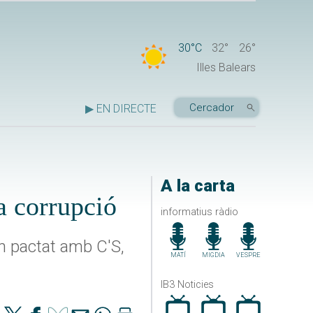
30°C
32°
26°
Illes Balears
▶ EN DIRECTE
A la carta
a corrupció
informatius ràdio
n pactat amb C'S,
MATÍ
MIGDIA
VESPRE
IB3 Noticies