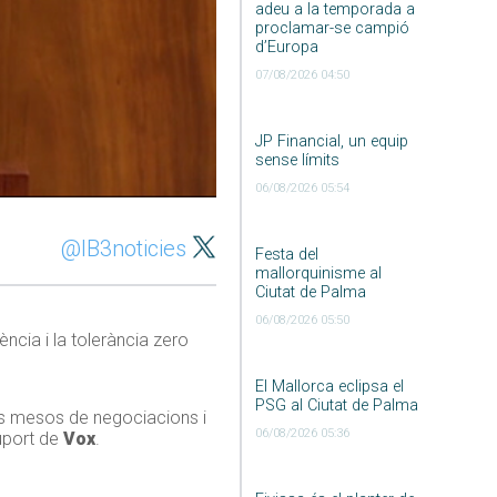
adeu a la temporada a
proclamar-se campió
d’Europa
07/08/2026 04:50
JP Financial, un equip
sense límits
06/08/2026 05:54
@IB3noticies
Festa del
mallorquinisme al
Ciutat de Palma
06/08/2026 05:50
ncia i la tolerància zero
El Mallorca eclipsa el
PSG al Ciutat de Palma
dos mesos de negociacions i
06/08/2026 05:36
uport de
Vox
.