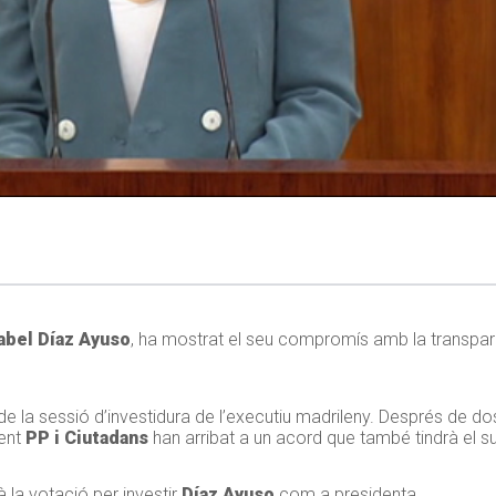
abel Díaz Ayuso
, ha mostrat el seu compromís amb la transparè
 de la sessió d’investidura de l’executiu madrileny. Després de 
ment
PP i Ciutadans
han arribat a un acord que també tindrà el s
à la votació per investir
Díaz Ayuso
com a presidenta.