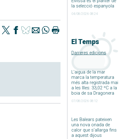
Eivissa és el planter de
la selecció espanyola
04/08/2026 08:24
El Temps
Darreres edicions
L’aigua de la mar
marca la temperatura
més alta registrada mai
a les Illes: 33,02 ºC a la
boia de sa Dragonera
07/08/2026 08:12
Les Balears pateixen
una nova onada de
calor que s’allarga fins
a aquest dijous