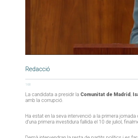
Redacció
168
La candidata a presidir la
Comunitat de Madrid
,
Is
amb la corrupció.
Ha estat en la seva intervenció a la primera jornada
d’una primera investidura fallida el 10 de juliol, final
Demà intervendran la resta de partits polítics i es far