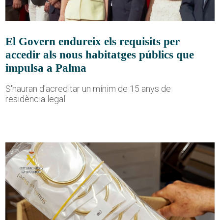
El Govern endureix els requisits per
accedir als nous habitatges públics que
impulsa a Palma
S'hauran d'acreditar un mínim de 15 anys de
residència legal