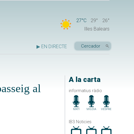
27°C
29°
26°
Illes Balears
▶ EN DIRECTE
A la carta
asseig al
informatius ràdio
MATÍ
MIGDIA
VESPRE
s
IB3 Noticies