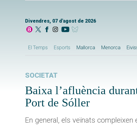
Divendres, 07 d'agost de 2026
El Temps
Esports
Mallorca
Menorca
Eivi
SOCIETAT
Baixa l’afluència duran
Port de Sóller
En general, els veïnats compleixen e