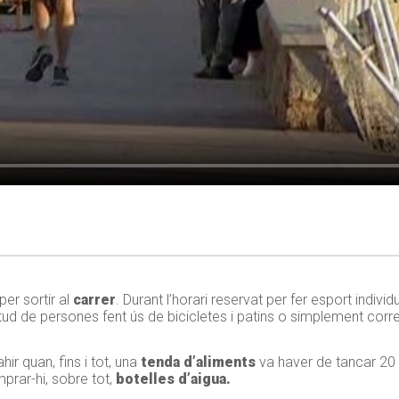
er sortir al
carrer
. Durant l’horari reservat per fer esport individu
itud de persones fent ús de bicicletes i patins o simplement corr
r quan, fins i tot, una
tenda d’aliments
va haver de tancar 20 
prar-hi, sobre tot,
botelles d’aigua.