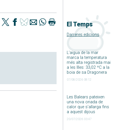
El Temps
Darreres edicions
L’aigua de la mar
marca la temperatura
més alta registrada mai
a les Illes: 33,02 ºC a la
boia de sa Dragonera
07/08/2026 08:12
Les Balears pateixen
una nova onada de
calor que s’allarga fins
a aquest dijous
20/07/2026 03:47