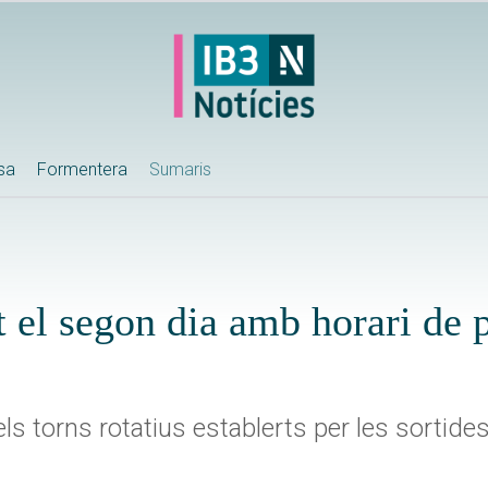
ssa
Formentera
Sumaris
t el segon dia amb horari de p
ls torns rotatius establerts per les sortide