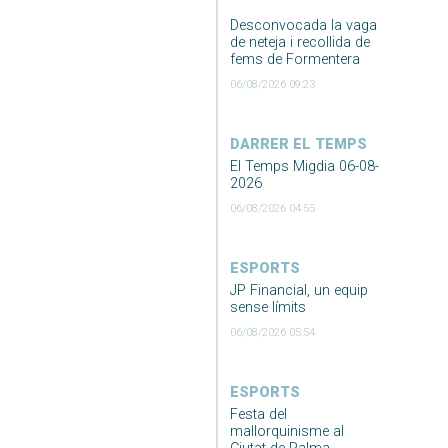
Desconvocada la vaga
de neteja i recollida de
fems de Formentera
06/08/2026 09:23
DARRER EL TEMPS
El Temps Migdia 06-08-
2026
06/08/2026 04:55
ESPORTS
JP Financial, un equip
sense límits
06/08/2026 05:54
ESPORTS
Festa del
mallorquinisme al