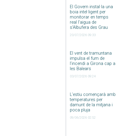
El Govern instal·la una
boia intel·ligent per
monitorar en temps
real l’aigua de
s’Albufera des Grau
20/07/2026 09:33
El vent de tramuntana
impulsa el fum de
l’incendi a Girona cap a
les Balears
03/07/2026 09:24
L’estiu començarà amb
temperatures per
damunt de la mitjana i
poca pluja
09/06/2026 02:52