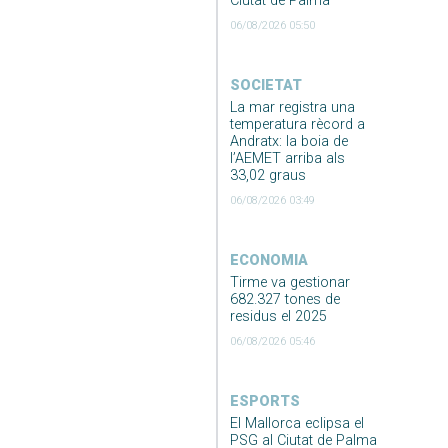
Ciutat de Palma
06/08/2026 05:50
SOCIETAT
La mar registra una
temperatura rècord a
Andratx: la boia de
l’AEMET arriba als
33,02 graus
06/08/2026 03:49
ECONOMIA
Tirme va gestionar
682.327 tones de
residus el 2025
06/08/2026 05:46
ESPORTS
El Mallorca eclipsa el
PSG al Ciutat de Palma