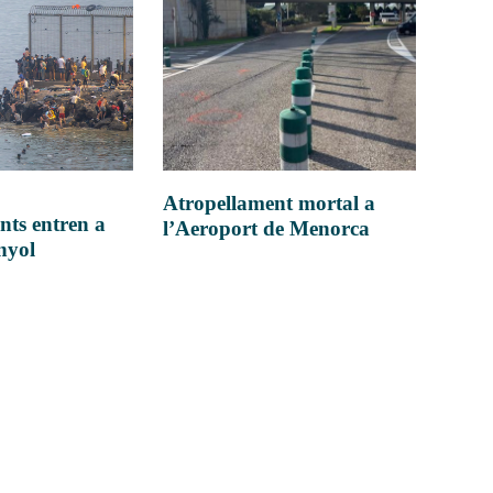
Atropellament mortal a
nts entren a
l’Aeroport de Menorca
anyol