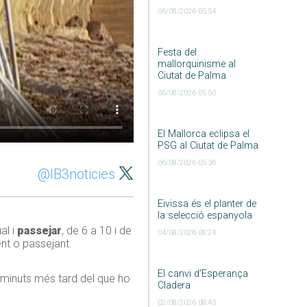
06/08/2026 05:54
Festa del
mallorquinisme al
Ciutat de Palma
06/08/2026 05:50
El Mallorca eclipsa el
PSG al Ciutat de Palma
06/08/2026 05:36
@IB3noticies
Eivissa és el planter de
la selecció espanyola
al i
passejar
, de 6 a 10 i de
04/08/2026 08:24
ent o passejant.
El canvi d’Esperança
minuts més tard del que ho
Cladera
02/08/2026 08:43