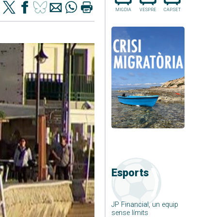
MIGDIA
VESPRE
CAP.SET
Esports
JP Financial, un equip
sense límits