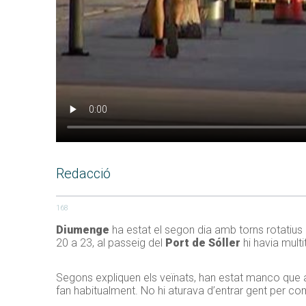
Redacció
168
Diumenge
ha estat el segon dia amb torns rotatius p
20 a 23, al passeig del
Port de Sóller
hi havia mult
Segons expliquen els veïnats, han estat manco que ahi
fan habitualment. No hi aturava d’entrar gent per com