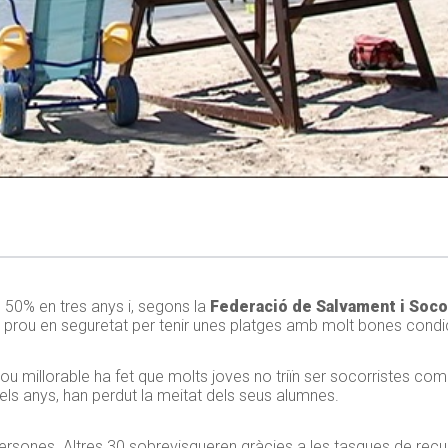
 50% en tres anys i, segons la
Federació de Salvament i Socor
 prou en seguretat per tenir unes platges amb molt bones condi
ou millorable ha fet que molts joves no triïn ser socorristes com
ls anys, han perdut la meitat dels seus alumnes.
persones. Altres 30 sobrevisqueren gràcies a les tasques de recu