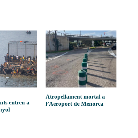
Atropellament mortal a
nts entren a
l’Aeroport de Menorca
anyol