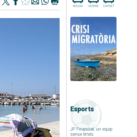
MIGDIA
VESPRE
CAP.SET
Esports
JP Financial, un equip
sense límits