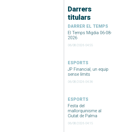
Darrers
titulars
DARRER EL TEMPS
El Temps Migdia 06-08-
2026
06/08/2026 04:55
ESPORTS
JP Financial, un equip
sense límits
06/08/2026 04:36
ESPORTS
Festa del
mallorquinisme al
Ciutat de Palma
06/08/2026 04:15