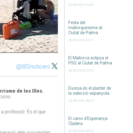
06/08/2026 04:36
Festa del
mallorquinisme al
Ciutat de Palma
06/08/2026 04:15
El Mallorca eclipsa el
PSG al Ciutat de Palma
@IB3noticies
06/08/2026 03:53
Eivissa és el planter de
risme de les Illes
,
la selecció espanyola
cions.
04/08/2026 08:24
 a professió. És el que
El canvi d’Esperança
Cladera
02/08/2026 08:43
peració dels socorristes.