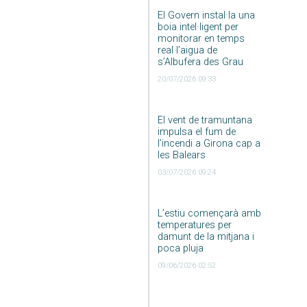
El Govern instal·la una
boia intel·ligent per
monitorar en temps
real l’aigua de
s’Albufera des Grau
20/07/2026 09:33
El vent de tramuntana
impulsa el fum de
l’incendi a Girona cap a
les Balears
03/07/2026 09:24
L’estiu començarà amb
temperatures per
damunt de la mitjana i
poca pluja
09/06/2026 02:52