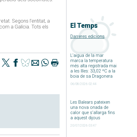
etat. Segons l’entitat, a
El Temps
 com a Galícia. Tots els
Darreres edicions
L’aigua de la mar
marca la temperatura
més alta registrada mai
a les Illes: 33,02 ºC a la
boia de sa Dragonera
06/08/2026 02:44
Les Balears pateixen
una nova onada de
calor que s’allarga fins
a aquest dijous
20/07/2026 03:47