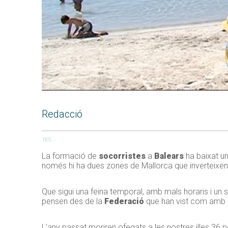
Redacció
185
La formació de
socorristes
a
Balears
ha baixat un
només hi ha dues zones de Mallorca que inverteixen
Que sigui una feina temporal, amb mals horaris i un s
pensen des de la
Federació
que han vist com amb e
L’any passat moriren ofegats a les nostres illes 36 