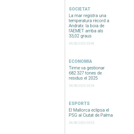
SOCIETAT
La mar registra una
temperatura rècord a
Andratx: la boia de
l’AEMET arriba als
33,02 graus
06/08/2026 03:49
ECONOMIA
Tirme va gestionar
682.327 tones de
residus el 2025
06/08/2026 03:34
ESPORTS
El Mallorca eclipsa el
PSG al Ciutat de Palma
06/08/2026 03:53