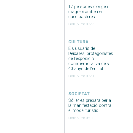
17 persones d’origen
magrebí arriben en
dues pasteres
06/08/2026 03:27
CULTURA
Els usuaris de
Deixalles, protagonistes
de l’exposició
commemorativa dels
40 anys de l’entitat
06/08/2026 03:20
SOCIETAT
Sóller es prepara per a
la manifestació contra
el model turístic
06/08/2026 03:11