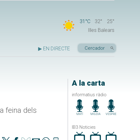
31°C
32°
25°
Illes Balears
▶ EN DIRECTE
A la carta
informatius ràdio
a feina dels
MATÍ
MIGDIA
VESPRE
IB3 Noticies