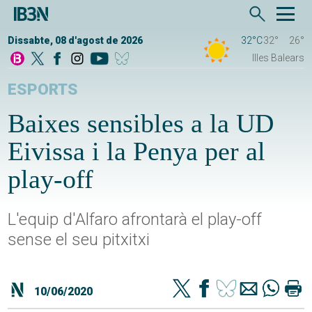
Dissabte, 08 d'agost de 2026
32°C
32°
26°
Illes Balears
ESPORTS
Baixes sensibles a la UD
Eivissa i la Penya per al
play-off
L'equip d'Alfaro afrontarà el play-off
sense el seu pitxitxi
10/06/2020