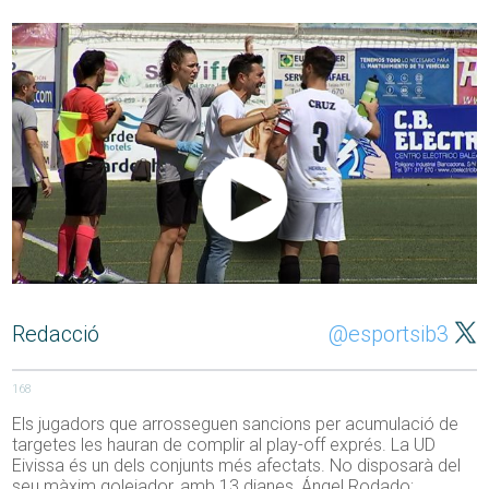
Redacció
@esportsib3
168
Els jugadors que arrosseguen sancions per acumulació de
targetes les hauran de complir al play-off exprés. La UD
Eivissa és un dels conjunts més afectats. No disposarà del
seu màxim golejador, amb 13 dianes, Ángel Rodado;