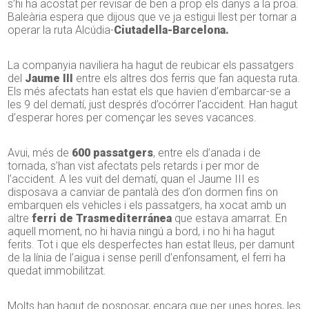
s’hi ha acostat per revisar de ben a prop els danys a la proa.
Baleària espera que dijous que ve ja estigui llest per tornar a
operar la ruta Alcúdia-
Ciutadella-Barcelona.
La companyia naviliera ha hagut de reubicar els passatgers
del
Jaume III
entre els altres dos ferris que fan aquesta ruta.
Els més afectats han estat els que havien d’embarcar-se a
les 9 del dematí, just després d’ocórrer l’accident. Han hagut
d’esperar hores per començar les seves vacances.
Avui, més de
600 passatgers
, entre els d’anada i de
tornada, s’han vist afectats pels retards i per mor de
l’accident. A les vuit del dematí, quan el Jaume III es
disposava a canviar de pantalà des d’on dormen fins on
embarquen els vehicles i els passatgers, ha xocat amb un
altre
ferri de Trasmediterránea
que estava amarrat. En
aquell moment, no hi havia ningú a bord, i no hi ha hagut
ferits. Tot i que els desperfectes han estat lleus, per damunt
de la línia de l’aigua i sense perill d’enfonsament, el ferri ha
quedat immobilitzat.
Molts han hagut de posposar, encara que per unes hores, les