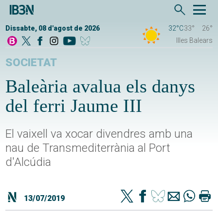
Dissabte, 08 d'agost de 2026
32°C
33°
26°
Illes Balears
SOCIETAT
Baleària avalua els danys
del ferri Jaume III
El vaixell va xocar divendres amb una
nau de Transmediterrània al Port
d'Alcúdia
13/07/2019