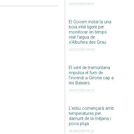
20/07/2026 03:47
El Govern instal·la una
boia intel·ligent per
monitorar en temps
real l’aigua de
s’Albufera des Grau
20/07/2026 09:33
El vent de tramuntana
impulsa el fum de
l’incendi a Girona cap a
les Balears
03/07/2026 09:24
L’estiu començarà amb
temperatures per
damunt de la mitjana i
poca pluja
09/06/2026 02:52