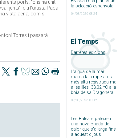
Eivissa és el planter de
ferents ports. “Ens ha unit
la selecció espanyola
 junts”, diu l’artista Paca
na vista aèria, com si
04/08/2026 08:24
 Antoni Torres i passarà
El Temps
Darreres edicions
L’aigua de la mar
marca la temperatura
més alta registrada mai
a les Illes: 33,02 ºC a la
boia de sa Dragonera
07/08/2026 08:12
Les Balears pateixen
una nova onada de
calor que s’allarga fins
a aquest dijous