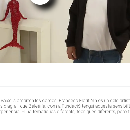
 vaixells amarren les cordes. Francesc Florit Nin és un dels arti
s d’agrair que Baleària, com a Fundació tengui aquesta sensibilitat 
periència. Hi ha temàtiques diferents, tècniques diferents, però 