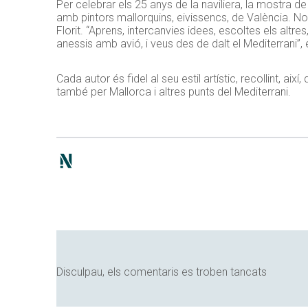
Per celebrar els
25
anys de la naviliera, la mostra de
amb pintors mallorquins, eivissencs, de València. No
Florit. “Aprens, intercanvies idees, escoltes els alt
anessis amb avió, i veus des de dalt el Mediterrani”, 
Cada autor és fidel al seu estil artístic, recollint, ai
també per Mallorca i altres punts del Mediterrani.
Disculpau, els comentaris es troben tancats