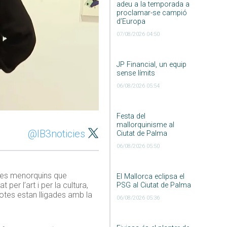
adeu a la temporada a
proclamar-se campió
d’Europa
07/08/2026 04:50
JP Financial, un equip
sense límits
06/08/2026 05:54
Festa del
mallorquinisme al
@IB3noticies
Ciutat de Palma
06/08/2026 05:50
stes menorquins que
El Mallorca eclipsa el
per l’art i per la cultura,
PSG al Ciutat de Palma
totes estan lligades amb la
06/08/2026 05:36