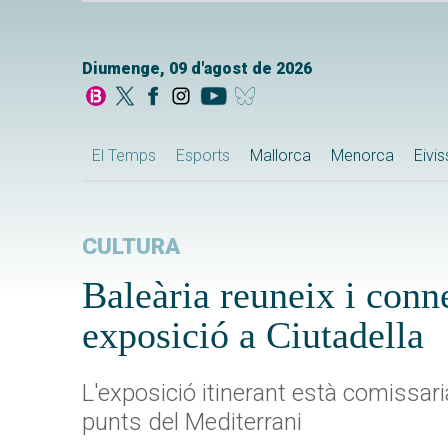
Diumenge, 09 d'agost de 2026
El Temps
Esports
Mallorca
Menorca
Eivi
CULTURA
Baleària reuneix i conne
exposició a Ciutadella
L'exposició itinerant està comissar
punts del Mediterrani