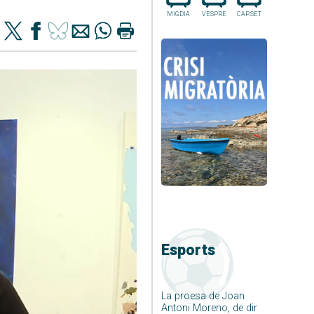
MIGDIA
VESPRE
CAP.SET
Esports
La proesa de Joan
Antoni Moreno, de dir