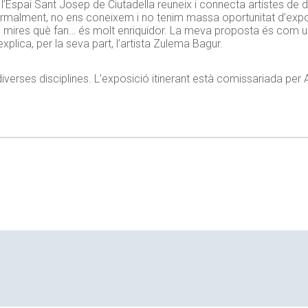
 l’Espai Sant Josep de Ciutadella reuneix i connecta artistes de di
rmalment, no ens coneixem i no tenim massa oportunitat d’exposar
res, mires què fan… és molt enriquidor. La meva proposta és com u
explica, per la seva part, l’artista Zulema
Bagur
.
xí, diverses disciplines. L’exposició itinerant està comissariada per