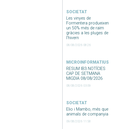
SOCIETAT
Les vinyes de
Formentera produeixen
un 50% més de raïm
gràcies a les pluges de
l’hivern
08/08/2026 08:26
MICROINFORMATIUS
RESUM IB3 NOTÍCIES
CAP DE SETMANA
MIGDIA 08/08/2026
08/08/2026 03:09
SOCIETAT
Elio i Mambo, més que
animals de companyia
09/08/2026 11:58