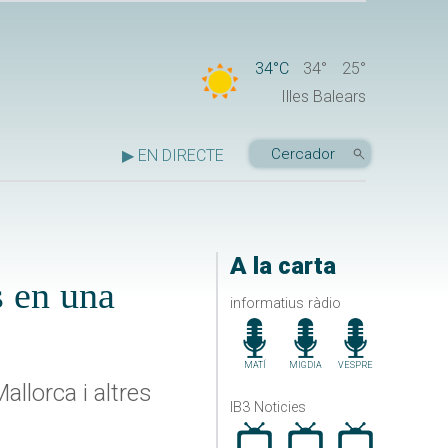
34°C
34°
25°
Illes Balears
▶ EN DIRECTE
A la carta
s en una
informatius ràdio
MATÍ
MIGDIA
VESPRE
llorca i altres
IB3 Noticies