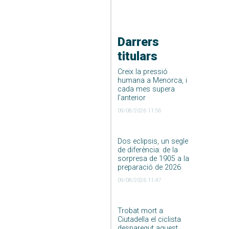
Darrers
titulars
Creix la pressió
humana a Menorca, i
cada mes supera
l’anterior
09/08/2026 11:56
Dos eclipsis, un segle
de diferència: de la
sorpresa de 1905 a la
preparació de 2026
09/08/2026 11:47
Trobat mort a
Ciutadella el ciclista
desparegut aquest