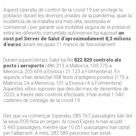
Aquest operatiu de control de la covid-19 per protegir la
població durant les diverses onades de la pandèmia, quan la
incidència de la malaltia era més alta, assenyala el
comunicat, i per garantir una mobilitat segura de la població
entre les diferents comunitats autònomes ha suposat
un
cost pel Servei de Salut d’aproximadament 8,3 milions
d’euros
durant els quasi 11 mesos de funcionament.
Durant aquest temps Salut ha fet
822.820 controls als
ports i aeroports
(486.313 a Mallorca; 109.775 a
Menorca; 205.609 a Eivissa i 21.123 a Formentera). En
aquests s’han detectat 308 tests d’antígens positius (179 a
Mallorca; 24 a Menorca; 101 a Eivissa i 4 a Formentera).
Aquestes xifres suposen que des del mes de desembre de
2020, a través dels controls efectuats, s’han evitat 1.540
cadenes de contagis de la covid-19.
Des que va començar l’operatiu, 285.767 passatgers han dut
la seva PCR feta en origen. Al covid Exprés hi han acudit
5.443 passatgers, mentre que 10.051 passatgers han optat
per l’aïllament. A més, 282.589 persones han estat