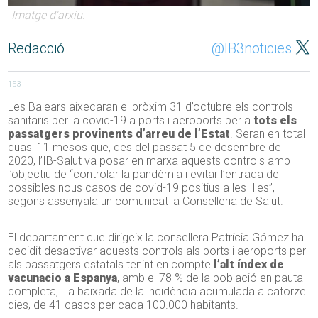
Imatge d'arxiu.
Redacció
@IB3noticies
153
Les Balears aixecaran el pròxim 31 d’octubre els controls
sanitaris per la covid-19 a ports i aeroports per a
tots els
passatgers provinents d’arreu de l’Estat
. Seran en total
quasi 11 mesos que, des del passat 5 de desembre de
2020, l’IB-Salut va posar en marxa aquests controls amb
l’objectiu de “controlar la pandèmia i evitar l’entrada de
possibles nous casos de covid-19 positius a les Illes”,
segons assenyala un comunicat la Conselleria de Salut.
El departament que dirigeix la consellera Patrícia Gómez ha
decidit desactivar aquests controls als ports i aeroports per
als passatgers estatals tenint en compte
l’alt índex de
vacunacio a Espanya
, amb el 78 % de la població en pauta
completa, i la baixada de la incidència acumulada a catorze
dies, de 41 casos per cada 100.000 habitants.