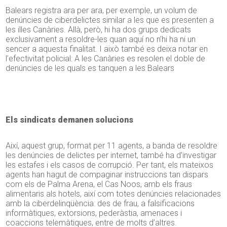
Balears registra ara per ara, per exemple, un volum de
denúncies de ciberdelictes similar a les que es presenten a
les illes Canàries. Allà, però, hi ha dos grups dedicats
exclusivament a resoldre-les quan aquí no n’hi ha ni un
sencer a aquesta finalitat. I això també es deixa notar en
l’efectivitat policial: A les Canàries es resolen el doble de
denúncies de les quals es tanquen a les Balears
Els sindicats demanen solucions
Així, aquest grup, format per 11 agents, a banda de resoldre
les denúncies de delictes per internet, també ha d’investigar
les estafes i els casos de corrupció. Per tant, els mateixos
agents han hagut de compaginar instruccions tan dispars
com els de Palma Arena, el Cas
Noos
, amb els fraus
alimentaris als hotels, així com totes denúncies relacionades
amb la ciberdelinqüència: des de frau, a falsificacions
informàtiques, extorsions, pederàstia, amenaces i
coaccions telemàtiques, entre de molts d’altres.