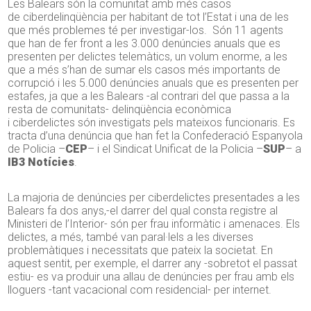
Les Balears són la comunitat amb més casos
de ciberdelinqüència per habitant de tot l’Estat i una de les
que més problemes té per investigar-los. Són 11 agents
que han de fer front a les
3.000
denúncies anuals que es
presenten per delictes telemàtics, un volum enorme, a les
que a més s’han de sumar els casos més importants de
corrupció i les
5.000
denúncies anuals que es presenten per
estafes, ja que a les Balears -al contrari del que passa a la
resta de comunitats- delinqüència econòmica
i ciberdelictes són investigats pels mateixos funcionaris. Es
tracta d’una denúncia que han fet la Confederació Espanyola
de Policia –
CEP
– i el Sindicat Unificat de la Policia –
SUP
– a
IB3 Notícies
.
La majoria de denúncies per ciberdelictes presentades a les
Balears fa dos anys
,-
el darrer del qual consta registre al
Ministeri de l’Interior- són per frau informàtic i amenaces. Els
delictes, a més, també van paral·lels a les diverses
problemàtiques i necessitats que pateix la societat. En
aquest sentit, per exemple, el darrer any -sobretot el passat
estiu- es va produir una allau de denúncies per frau amb els
lloguers -tant vacacional com residencial- per internet.