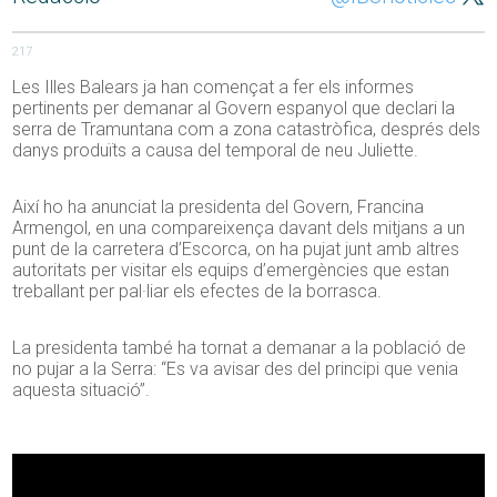
217
Les Illes Balears ja han començat a fer els informes
pertinents per demanar al Govern espanyol que declari la
serra de Tramuntana com a zona catastròfica, després dels
danys produïts a causa del temporal de neu Juliette.
Així ho ha anunciat la presidenta del Govern, Francina
Armengol, en una compareixença davant dels mitjans a un
punt de la carretera d’Escorca, on ha pujat junt amb altres
autoritats per visitar els equips d’emergències que estan
treballant per pal·liar els efectes de la borrasca.
La presidenta també ha tornat a demanar a la població de
no pujar a la Serra: “Es va avisar des del principi que venia
aquesta situació”.