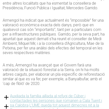
entre altres localitats que ha esmentat la consellera de
Presidència, Funció Pública i Igualtat, Mercedes Garrido.
Armengol ha indicat que actualment és “impossible” fer una
valoració econòmica exacta dels danys, però que en
qualsevol cas són “importants”, tant per a particulars com
per a infraestructures públiques. Garrido, per la seva part, ha
apuntat que aquest dematí s’ha reunit el conseller de Medi
Ambient, Miquel Mir, i a la consellera d’Agricultura, Mae de la
Petxina, per fer una anàlisi dels efectes del temporal en les
seves respectives matèries.
A més, Armengol ha avançat que el Govern farà una
valoració de la situació forestal a la Serra, on hi ha molts
arbres caiguts, per elaborar un pla específic de reforestació
similar al que es va fer, per exemple, a Banyalbufar, amb el
‘cap de fibló’ de 2020.
Auxiliada la família aïllada al refugi de Cúber i
contactades les persones que romanen a Cala Tuent i
sa Calobra
L’UME queda tot aquest dimecres nit a la