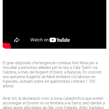
El gran dispositiu d’emergència continua fent feina per a
rescatar a persones aïllades per la neu a Cala Tuent i sa
Calobra, a més del llogaret d’Orient, a Bunyola. En concret,
una quinzena d’agents de Medi Ambient col·laboren en
l’operatiu, actuant sobre 64 quilòmetres i retirant 1.705
arbres.
Amb tot, la declaració com a zona catastròfica que pretén
aconseguir el Govern no es limitaria a la Serra, sinó també a
altres àrees afectades de l’illa, com Felanitx, Artà i Santanyí,