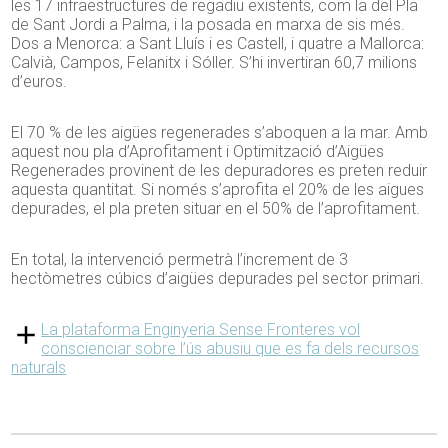
les 17 infraestructures de regadiu existents, com la del Pla
de Sant Jordi a Palma, i la posada en marxa de sis més.
Dos a Menorca: a Sant Lluís i es Castell, i quatre a Mallorca:
Calvià, Campos, Felanitx i Sóller. S’hi invertiran 60,7 milions
d’euros.
El 70 % de les aigües regenerades s’aboquen a la mar. Amb
aquest nou pla d’Aprofitament i Optimització d’Aigües
Regenerades provinent de les depuradores es preten reduir
aquesta quantitat. Si només s’aprofita el 20% de les aigues
depurades, el pla preten situar en el 50% de l’aprofitament.
En total, la intervenció permetrà l’increment de 3
hectòmetres cúbics d’aigües depurades pel sector primari.
La plataforma Enginyeria Sense Fronteres vol
conscienciar sobre l’ús abusiu que es fa dels recursos
naturals