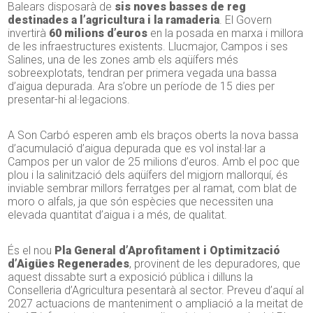
Balears disposarà de
sis noves basses de reg
destinades a l’agricultura i la ramaderia
. El Govern
invertirà
60 milions d’euros
en la posada en marxa i millora
de les infraestructures existents. Llucmajor, Campos i ses
Salines, una de les zones amb els aqüífers més
sobreexplotats, tendran per primera vegada una bassa
d’aigua depurada. Ara s’obre un període de 15 dies per
presentar-hi al·legacions.
A Son Carbó esperen amb els braços oberts la nova bassa
d’acumulació d’aigua depurada que es vol instal·lar a
Campos per un valor de 25 milions d’euros. Amb el poc que
plou i la salinització dels aqüífers del migjorn mallorquí, és
inviable sembrar millors ferratges per al ramat, com blat de
moro o alfals, ja que són espècies que necessiten una
elevada quantitat d’aigua i a més, de qualitat.
És el nou
Pla General d’Aprofitament i Optimització
d’Aigües Regenerades
, provinent de les depuradores, que
aquest dissabte surt a exposició pública i dilluns la
Conselleria d’Agricultura pesentarà al sector. Preveu d’aquí al
2027 actuacions de manteniment o ampliació a la meitat de