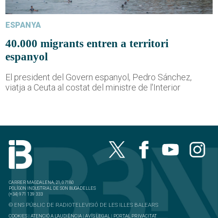
ESPANYA
40.000 migrants entren a territori
espanyol
El president del Govern espanyol, Pedro Sánchez,
viatja a Ceuta al costat del ministre de l'Interior
CARRER MAGDALENA, 21, 07180
POLÍGON INDUSTRIAL DE SON BUGADELLES
(+34) 971 139 333
© ENS PÚBLIC DE RADIOTELEVISIÓ DE LES ILLES BALEARS
COOKIES
|
ATENCIÓ A L'AUDIÈNCIA
|
AVÍS LEGAL
|
PORTAL PRIVACITAT