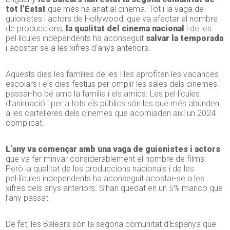
tot l’Estat
que més ha anat al cinema. Tot i la vaga de
guionistes i actors de Hollywood, que va afectar el nombre
de produccions,
la qualitat del cinema nacional
i de les
pel·lícules independents ha aconseguit
salvar la temporada
i acostar-se a les xifres d’anys anteriors.
Aquests dies les famílies de les Illes aprofiten les vacances
escolars i els dies festius per omplir les sales dels cinemes i
passar-ho bé amb la família i els amics. Les pel·lícules
d’animació i per a tots els públics són les que més abunden
a les cartelleres dels cinemes que acomiaden així un 2024
complicat.
L’any va començar amb una vaga de guionistes i actors
que va fer minvar considerablement el nombre de films.
Però la qualitat de les produccions nacionals i de les
pel·lícules independents ha aconseguit acostar-se a les
xifres dels anys anteriors. S’han quedat en un 5% manco que
l’any passat.
De fet, les Balears són la segona comunitat d’Espanya que