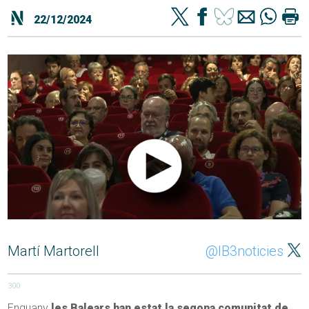
22/12/2024
Martí Martorell
@IB3noticies
300
Enguany
les Balears han estat la segona comunitat de