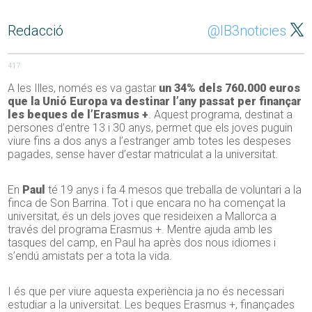
Redacció
@IB3noticies
417
A les Illes, només es va gastar
un 34% dels 760.000 euros
que la Unió Europa va destinar l’any passat per finançar
les beques de l’Erasmus +
. Aquest programa, destinat a
persones d’entre 13 i 30 anys, permet que els joves puguin
viure fins a dos anys a l’estranger amb totes les despeses
pagades, sense haver d’estar matriculat a la universitat.
En
Paul
té 19 anys i fa 4 mesos que treballa de voluntari a la
finca de Son Barrina. Tot i que encara no ha començat la
universitat, és un dels joves que resideixen a Mallorca a
través del programa Erasmus +. Mentre ajuda amb les
tasques del camp, en Paul ha après dos nous idiomes i
s’endú amistats per a tota la vida.
I és que per viure aquesta experiència ja no és necessari
estudiar a la universitat. Les beques Erasmus +, finançades