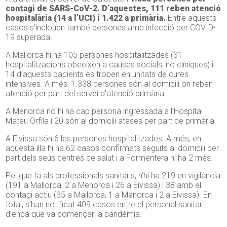
contagi de SARS-CoV-2. D’aquestes, 111 reben atenció
hospitalària (14 a l’UCI) i 1.422 a primària.
Entre aquests
casos s’inclouen també persones amb infecció per COVID-
19 superada.
A Mallorca hi ha 105 persones hospitalitzades (31
hospitalitzacions obeeixen a causes socials, no clíniques) i
14 d’aquests pacients es troben en unitats de cures
intensives. A més, 1.338 persones són al domicili on reben
atenció per part del servei d’atenció primària.
A Menorca no hi ha cap persona ingressada a l’Hospital
Mateu Orfila i 20 són al domicili ateses per part de primària.
A Eivissa són 6 les persones hospitalitzades. A més, en
aquesta illa hi ha 62 casos confirmats seguits al domicili per
part dels seus centres de salut i a Formentera hi ha 2 més.
Pel que fa als professionals sanitaris, n’hi ha 219 en vigilància
(191 a Mallorca, 2 a Menorca i 26 a Eivissa) i 38 amb el
contagi actiu (35 a Mallorca, 1 a Menorca i 2 a Eivissa). En
total, s’han notificat 409 casos entre el personal sanitari
d’ençà que va començar la pandèmia.