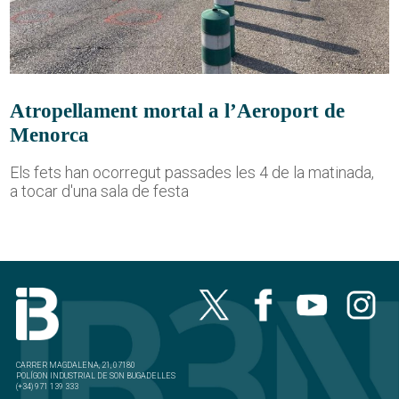
Atropellament mortal a l’Aeroport de
Menorca
Els fets han ocorregut passades les 4 de la matinada,
a tocar d'una sala de festa
CARRER MAGDALENA, 21, 07180
POLÍGON INDUSTRIAL DE SON BUGADELLES
(+34) 971 139 333