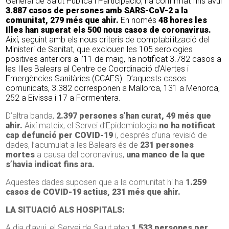
General de Salut Pública i Participació, ha confirmat fins avui
3.887 casos de persones amb SARS-CoV-2 a la
comunitat, 279 més que ahir.
En només
48 hores les
Illes han superat els 500 nous casos de coronavirus.
Així, seguint amb els nous criteris de comptabilització del
Ministeri de Sanitat, que exclouen les 105 serologies
positives anteriors a l’11 de maig, ha notificat 3.782 casos a
les Illes Balears al Centre de Coordinació d’Alertes i
Emergències Sanitàries (CCAES). D’aquests casos
comunicats, 3.382 corresponen a Mallorca, 131 a Menorca,
252 a Eivissa i 17 a Formentera.
D’altra banda,
2.397 persones s’han curat, 49 més que
ahir.
Així mateix, el Servei d’Epidemiologia
no ha notificat
cap defunció per COVID-19
i, després d’una revisió de
dades, l’acumulat a les Balears és de
231 persones
mortes
a causa del coronavirus,
una manco de la que
s’havia indicat fins ara.
Aquestes dades suposen que a la comunitat hi ha
1.259
casos de COVID-19 actius, 231 més que ahir.
LA SITUACIÓ ALS HOSPITALS:
A dia d’avui, el Servei de Salut aten
1.533 persones per