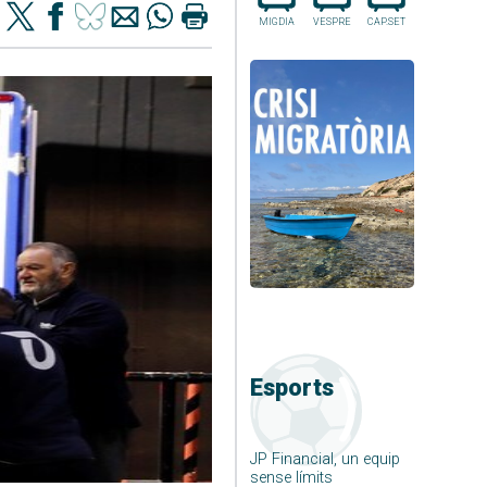
MIGDIA
VESPRE
CAP.SET
Esports
JP Financial, un equip
sense límits