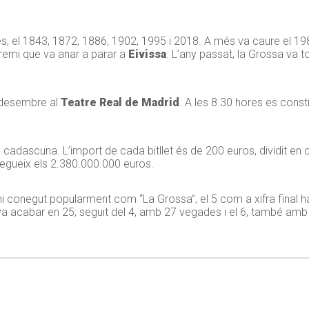
, el 1843, 1872, 1886, 1902, 1995 i 2018. A més va caure el 1
premi que va anar a parar a
Eivissa
. L’any passat, la Grossa va 
e desembre al
Teatre Real de Madrid
. A les 8.30 hores es consti
 cadascuna. L’import de cada bitllet és de 200 euros, dividit en 
segueix els 2.380.000.000 euros.
mi conegut popularment com “La Grossa”, el 5 com a xifra final 
a acabar en 25; seguit del 4, amb 27 vegades i el 6, també amb