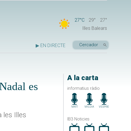
27°C
29°
27°
Illes Balears
▶ EN DIRECTE
A la carta
 Nadal es
informatius ràdio
MATÍ
MIGDIA
VESPRE
les Illes
IB3 Noticies