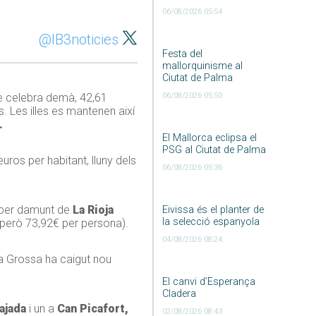
06/08/2026 05:54
@IB3noticies
Festa del
mallorquinisme al
Ciutat de Palma
 celebra demà, 42,61
06/08/2026 05:50
. Les illes es mantenen així
.
El Mallorca eclipsa el
PSG al Ciutat de Palma
ros per habitant, lluny dels
06/08/2026 05:36
s per damunt de
La Rioja
Eivissa és el planter de
la selecció espanyola
però 73,92€ per persona).
04/08/2026 08:24
 la Grossa ha caigut nou
El canvi d’Esperança
Cladera
ajada
i un a
Can Picafort,
02/08/2026 08:43