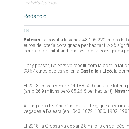
EFE/Ballesteros
Redacció
266
Balears
ha posat a la venda 48.106.220 euros de
Lo
euros de loteria consignada per habitant. Això signi
com la comunitat amb menys loteria consignada per
L’any passat, Balears va repetir com la comunitat on
93,67 euros que es venen a
Castella i Lleó
, la com
El 2018, es van vendre 44.188.500 euros de loteria p
(amb 26,9 milions però 85,26 € per habitant),
Navar
Al llarg de la història d’aquest sorteig, que es va i
vegades a Balears (en 1843, 1872, 1886, 1902, 1986, 
El 2018, la Grossa va deixar 2,8 milions en set dèci