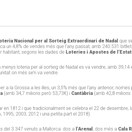
teria Nacional per al Sorteig Extraordinari de Nadal
que se
fica un 4,8% de vendes més que l’any passat; amb 240.531 bitllets
 habitant, segons les dades de
Loteries i Apostes de l’Estat
 menys loteria per al sorteig de Nadal es va vendre, amb 39,14 eu
unitat on més se’n va vendre.
er a la Grossa a les illes, un 3,5% més que l’any anterior; nomé
ra
(amb 34,7 milions però 53,73€) i
Cantàbria
(amb 42,8 milions 
niciar en 1812 i que tradicionalment se celebra el 22 de desembre,
1995, 2003, 2012 i una petita part el 2018).
ms del 3.347 venuts a Mallorca: dos a
l’Arenal
, dos més a
Cala R