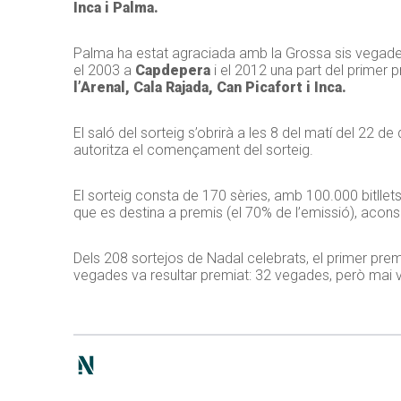
Inca i Palma.
Palma ha estat agraciada amb la Grossa sis vegades
el 2003 a
Capdepera
i el 2012 una part del primer 
l’Arenal, Cala Rajada, Can Picafort i Inca.
El saló del sorteig s’obrirà a les 8 del matí del 22 d
autoritza el començament del sorteig.
El sorteig consta de 170 sèries, amb 100.000 bitllets
que es destina a premis (el 70% de l’emissió), acon
Dels 208 sortejos de Nadal celebrats, el primer pre
vegades va resultar premiat: 32 vegades, però mai v