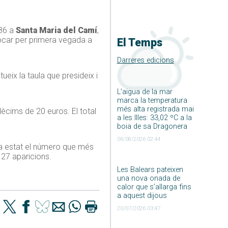
986 a
Santa Maria del Camí
,
tocar per primera vegada a
El Temps
Darreres edicions
tueix la taula que presideix i
L’aigua de la mar
marca la temperatura
més alta registrada mai
dècims de 20 euros. El total
a les Illes: 33,02 ºC a la
boia de sa Dragonera
06/08/2026 02:44
ha estat el número que més
 27 aparicions.
Les Balears pateixen
una nova onada de
calor que s’allarga fins
a aquest dijous
20/07/2026 03:47