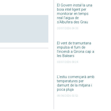
El Govern instal·la una
boia intel·ligent per
monitorar en temps
real l’aigua de
s’Albufera des Grau
20/07/2026 09:33
El vent de tramuntana
impulsa el fum de
l’incendi a Girona cap a
les Balears
03/07/2026 09:24
L’estiu començarà amb
temperatures per
damunt de la mitjana i
poca pluja
09/06/2026 02:52