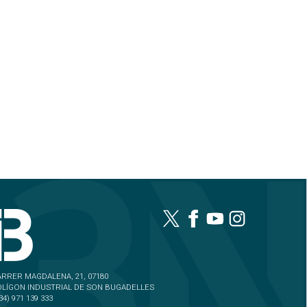
Darrers
titulars
DARRER EL TEMPS
El Temps Vespre 06-08-
2026
07/08/2026 06:49
MICROINFORMATIUS
RESUM IB3 NOTÍCIES
VESPRE 06/08/2026
06/08/2026 09:34
Desconvocada la vaga
de neteja i recollida de
fems de Formentera
06/08/2026 09:23