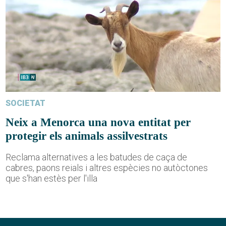
SOCIETAT
Neix a Menorca una nova entitat per
protegir els animals assilvestrats
Reclama alternatives a les batudes de caça de
cabres, paons reials i altres espècies no autòctones
que s'han estès per l'illa