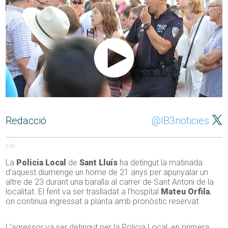
Redacció
@IB3noticies
206
La
Policia Local
de
Sant Lluís
ha detingut la matinada
d’aquest diumenge un home de 21 anys per apunyalar un
altre de 23 durant una baralla al carrer de Sant Antoni de la
localitat. El ferit va ser traslladat a l’hospital
Mateu Orfila
,
on continua ingressat a planta amb pronòstic reservat.
L’agressor va ser detingut per la Policia Local, en primera