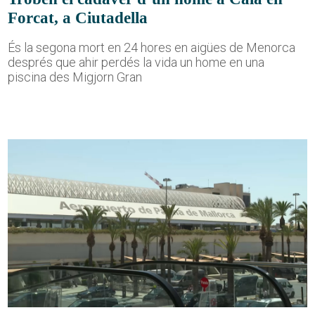
Forcat, a Ciutadella
És la segona mort en 24 hores en aigües de Menorca
després que ahir perdés la vida un home en una
piscina des Migjorn Gran