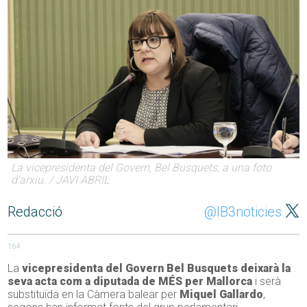
La vicepresidenta del Govern, Bel Busquets, a una foto
d'arxiu. / JAVI ABRIL
Redacció
@IB3noticies
164
La
vicepresidenta del Govern Bel Busquets deixarà la
seva acta com a diputada de MÉS per Mallorca
i serà
substituïda en la Càmera balear per
Miquel Gallardo
,