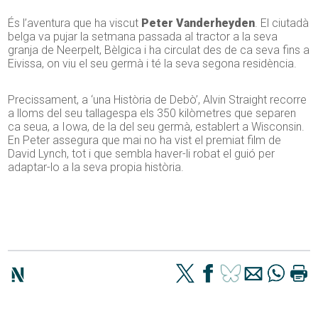
És l’aventura que ha viscut
Peter Vanderheyden
. El ciutadà
belga va pujar la setmana passada al tractor a la seva
granja de Neerpelt, Bèlgica i ha circulat des de ca seva fins a
Eivissa, on viu el seu germà i té la seva segona residència.
Precissament, a ‘una Història de Debò’, Alvin Straight recorre
a lloms del seu tallagespa els 350 kilòmetres que separen
ca seua, a Iowa, de la del seu germà, establert a Wisconsin.
En Peter assegura que mai no ha vist el premiat film de
David Lynch, tot i que sembla haver-li robat el guió per
adaptar-lo a la seva propia història.