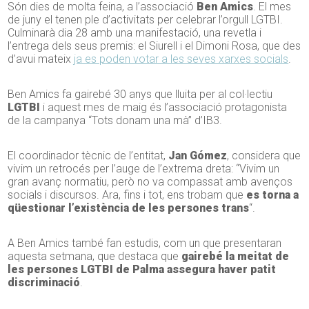
Són dies de molta feina, a l’associació
Ben Amics
. El mes
de juny el tenen ple d’activitats per celebrar l’orgull LGTBI.
Culminarà dia 28 amb una manifestació, una revetla i
l’entrega dels seus premis: el Siurell i el Dimoni Rosa, que des
d’avui mateix
ja es poden votar a les seves xarxes socials
.
Ben Amics fa gairebé
30
anys que lluita per al col·lectiu
LGTBI
i aquest mes de maig és l’associació protagonista
de la campanya “Tots donam una mà” d’IB3.
El coordinador tècnic de l’entitat,
Jan Gómez
, considera que
vivim un retrocés per l’auge de l’extrema dreta: “Vivim un
gran avanç normatiu, però no va compassat amb avenços
socials i discursos. Ara, fins i tot, ens trobam que
es torna a
qüestionar l’existència de les persones trans
“.
A Ben Amics també fan estudis, com un que presentaran
aquesta setmana, que destaca que
gairebé la meitat de
les persones LGTBI de Palma assegura haver patit
discriminació
.