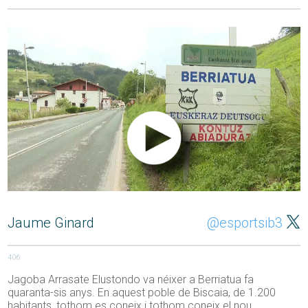
Jaume Ginard
@esportsib3
406
Jagoba Arrasate Elustondo va néixer a Berriatua fa
quaranta-sis anys. En aquest poble de Biscaia, de 1.200
habitants, tothom es coneix i tothom coneix el nou