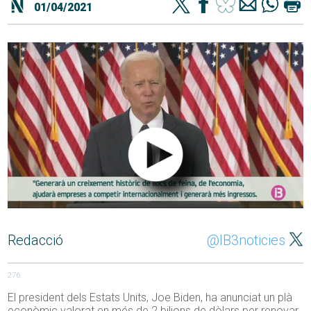
01/04/2021
Redacció
@IB3noticies
276
El president dels Estats Units, Joe Biden, ha anunciat un plà
econòmic valorat en més de 2 bilions de dòlars per renovar