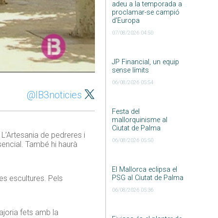
adeu a la temporada a
proclamar-se campió
d’Europa
07/08/2026 04:50
JP Financial, un equip
sense límits
06/08/2026 05:54
@IB3noticies
Festa del
mallorquinisme al
Ciutat de Palma
 L’Artesania de pedreres i
06/08/2026 05:50
esencial. També hi haurà
El Mallorca eclipsa el
PSG al Ciutat de Palma
es escultures. Pels
06/08/2026 05:36
joria fets amb la