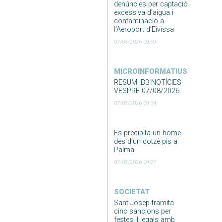
denúncies per captació
excessiva d’aigua i
contaminació a
l’Aeroport d’Eivissa
07/08/2026 09:59
MICROINFORMATIUS
RESUM IB3 NOTÍCIES
VESPRE 07/08/2026
07/08/2026 09:34
Es precipita un home
des d’un dotzè pis a
Palma
07/08/2026 09:27
SOCIETAT
Sant Josep tramita
cinc sancions per
festes il·legals amb