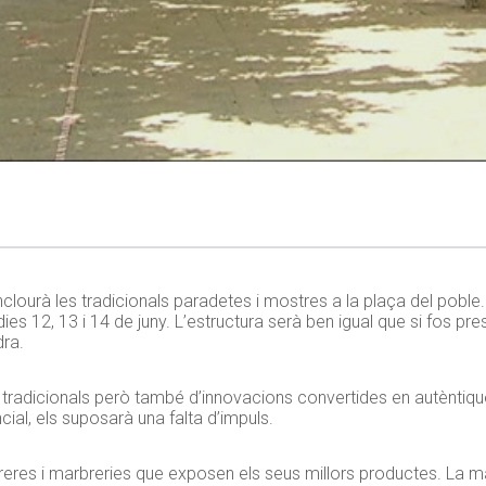
clourà les tradicionals paradetes i mostres a la plaça del poble.
es 12, 13 i 14 de juny. L’estructura serà ben igual que si fos pr
dra.
 tradicionals però també d’innovacions convertides en autèntiqu
cial, els suposarà una falta d’impuls.
reres i marbreries que exposen els seus millors productes. La ma