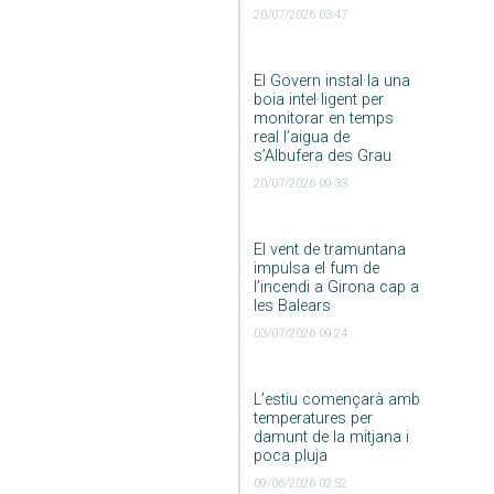
20/07/2026 03:47
El Govern instal·la una
boia intel·ligent per
monitorar en temps
real l’aigua de
s’Albufera des Grau
20/07/2026 09:33
El vent de tramuntana
impulsa el fum de
l’incendi a Girona cap a
les Balears
03/07/2026 09:24
L’estiu començarà amb
temperatures per
damunt de la mitjana i
poca pluja
09/06/2026 02:52