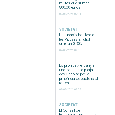
multes que sumen
800.00 euros
07/08/2026 09:14
SOCIETAT
L’ocupació hotelera a
les Pitiüses al juliol
creix un 0,90%
07/08/2026 09:15
Es prohibeix el bany en
una zona de la platja
des Codolar per la
presència de bacteris al
torrent
07/08/2026 09:03
SOCIETAT
El Consell de
Formentera investiga la