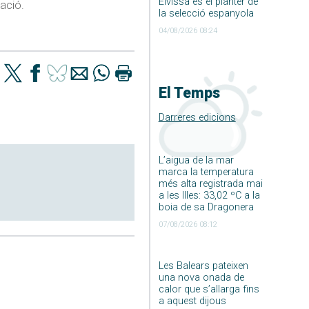
Eivissa és el planter de
tació.
la selecció espanyola
04/08/2026 08:24
El Temps
Darreres edicions
L’aigua de la mar
marca la temperatura
més alta registrada mai
a les Illes: 33,02 ºC a la
boia de sa Dragonera
07/08/2026 08:12
Les Balears pateixen
una nova onada de
calor que s’allarga fins
a aquest dijous