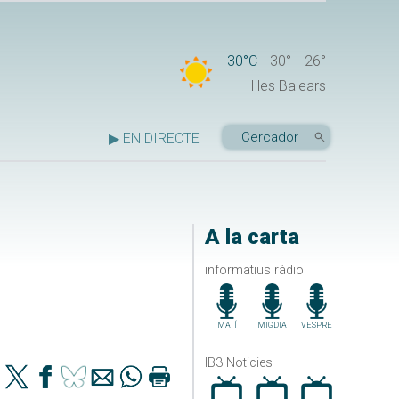
30°C
30°
26°
Illes Balears
▶ EN DIRECTE
A la carta
informatius ràdio
MATÍ
MIGDIA
VESPRE
IB3 Noticies