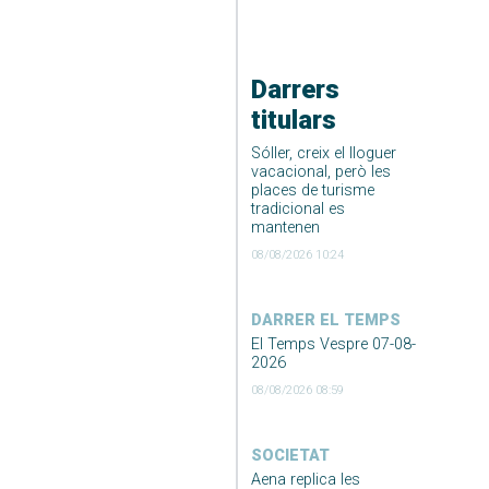
Darrers
titulars
Sóller, creix el lloguer
vacacional, però les
places de turisme
tradicional es
mantenen
08/08/2026 10:24
DARRER EL TEMPS
El Temps Vespre 07-08-
2026
08/08/2026 08:59
SOCIETAT
Aena replica les