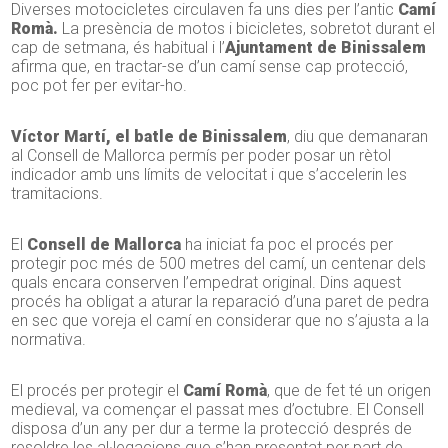
Diverses motocicletes circulaven fa uns dies per l’antic
Camí
Romà.
La presència de motos i bicicletes, sobretot durant el
cap de setmana, és habitual i l’
Ajuntament de Binissalem
afirma que, en tractar-se d’un camí sense cap protecció,
poc pot fer per evitar-ho.
Víctor Martí, el batle de Binissalem
, diu que demanaran
al Consell de Mallorca permís per poder posar un rètol
indicador amb uns límits de velocitat i que s’accelerin les
tramitacions.
El
Consell de Mallorca
ha iniciat fa poc el procés per
protegir poc més de 500 metres del camí, un centenar dels
quals encara conserven l’empedrat original. Dins aquest
procés ha obligat a aturar la reparació d’una paret de pedra
en sec que voreja el camí en considerar que no s’ajusta a la
normativa.
El procés per protegir el
Camí Romà
, que de fet té un origen
medieval, va començar el passat mes d’octubre. El Consell
disposa d’un any per dur a terme la protecció després de
resoldre les al·legacions que s’han presentat per part de